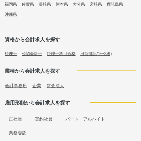
福岡県
佐賀県
長崎県
熊本県
大分県
宮崎県
鹿児島県
沖縄県
資格から会計求人を探す
税理士
公認会計士
税理士科目合格
日商簿記(1〜3級)
業種から会計求人を探す
会計事務所
企業
監査法人
雇用形態から会計求人を探す
正社員
契約社員
パート・アルバイト
業務委託