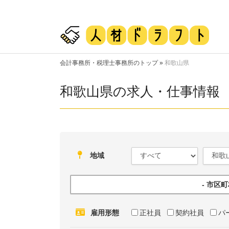
会計事務所・税理士事務所のトップ
»
和歌山県
和歌山県の求人・仕事情報
地域
- 市区
雇用形態
正社員
契約社員
パ