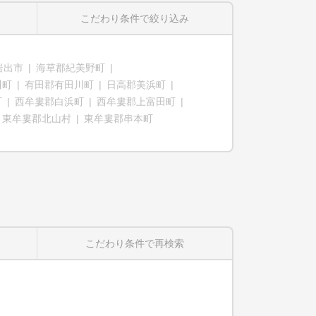
こだわり条件
で絞り込み
岩出市
海草郡紀美野町
川町
有田郡有田川町
日高郡美浜町
町
西牟婁郡白浜町
西牟婁郡上富田町
東牟婁郡北山村
東牟婁郡串本町
こだわり条件
で再検索