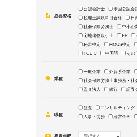
公認会計士
米国公認会
必要資格
税理士試験科目合格
日
社会保険労務士
中小企
宅地建物取引士
FP
秘書検定
MOUS検定
TOEIC
中国語
その
一般企業
外資系企業
業種
社会保険労務士事務所・社
監査法人
銀行
証券
監査
コンサルティング
職種
人事・労務
経営企画
想定年収