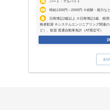
パート・アルバイト
時給1200円～2000円 ※経験・能力
日商簿記2級以上 ※日商簿記1級、税
格者歓迎 ※システムエンジニアリング関連の資
ど）、歓迎 普通自動車免許（AT限定可）
全5