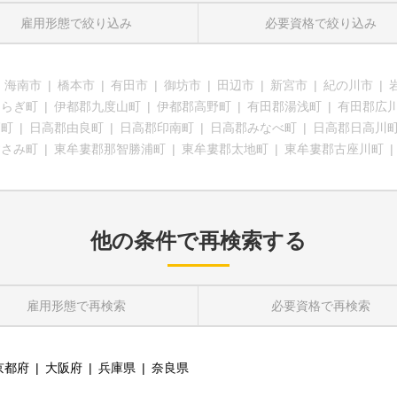
雇用形態
で絞り込み
必要資格
で絞り込み
海南市
橋本市
有田市
御坊市
田辺市
新宮市
紀の川市
つらぎ町
伊都郡九度山町
伊都郡高野町
有田郡湯浅町
有田郡広
高町
日高郡由良町
日高郡印南町
日高郡みなべ町
日高郡日高川
すさみ町
東牟婁郡那智勝浦町
東牟婁郡太地町
東牟婁郡古座川町
他の条件で再検索する
雇用形態
で再検索
必要資格
で再検索
京都府
大阪府
兵庫県
奈良県