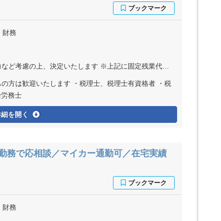
・財務
 ※上記に固定残業代（月40時間分＝5万8850円～15万1000円）を含む ※超過分は別途全額支給
険労務士
詳細を開く
の勤務で応相談／マイカー通勤可／在宅実績
・財務