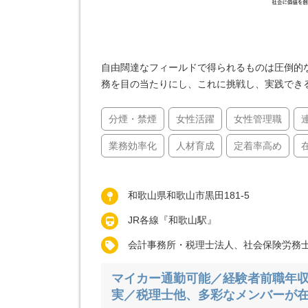
自由闊達なフィールドで得られるものは圧倒的
務を目の当たりにし、これに挑戦し、実践でき
分煙・禁煙
女性活躍
女性管理職
業務効率化
人材育成
定着率高め
和歌山県和歌山市黒田181-5
JR各線『和歌山駅』
会計事務所・税理士法人、社会保険労務
マイカー通勤可能／経験者前職年
実／税理士他、多彩なメンバーが