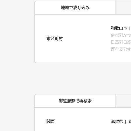
地域
で絞り込み
和歌山市
伊都郡か
市区町村
日高郡日
西牟婁郡
都道府県
で再検索
関西
滋賀県