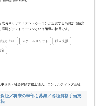
な成長キャリア！テントゥーワンが追究する高付加価値業
る環境がテントゥーワンという組織の特長です。
連続売上UP
スケールメリット
独立支援
在宅
士事務所・社会保険労務士法人、コンサルティング会社
収保証／将来の幹部も募集／各種資格手当充
在籍