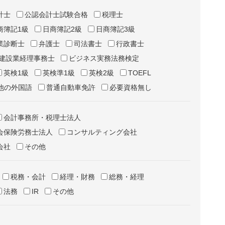
計士
公認会計士試験合格
税理士
商簿記1級
日商簿記2級
日商簿記3級
業診断士
弁護士
司法書士
行政書士
建設業経理事務士
ビジネス実務法務検定
英検1級
英検準1級
英検2級
TOEFL
他の外国語
普通自動車免許
必要資格無し
会計事務所・税理士法人
会保険労務士法人
コンサルティング会社
会社
その他
税務・会計
経理・財務
総務・経理
法務
IR
その他