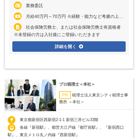
業務委託
月給40万円～70万円 ※経験・能力など考慮の上、決定いたします
社会保険労務士、または社会保険労務士有資格者
※未登録の方は入社後にご登録いただきます
詳細を開く
プロ税理士＜本社＞
PR
税理士法人東京シティ税理士事
務所 ＜本社＞
東京都新宿区西新宿2-1-1 新宿三井ビル33階
各線『新宿駅』、都営大江戸線『都庁前駅』、『新宿西口
駅』、東京メトロ丸ノ内線『西新宿駅』