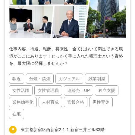
仕事内容、待遇、報酬、将来性、全てにおいて満足できる環
境がここにあります！せっかく手に入れた税理士という資格
を、最大限に発揮しませんか？
駅近
分煙・禁煙
カジュアル
残業削減
女性活躍
女性管理職
連続売上UP
独立支援
業務効率化
人材育成
官報合格
男性育休
在宅
東京都新宿区西新宿2-1-1 新宿三井ビル33階