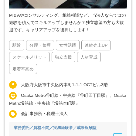
M＆Aやコンサルティング、相続相談など、当法人ならではの
経験を積んでスキルアップしませんか？独立志望の方も大歓
迎です。キャリアアップを後押しします！
駅近
分煙・禁煙
女性活躍
連続売上UP
スケールメリット
独立支援
人材育成
定着率高め
大阪府大阪市中央区内本町1-1-1 OCTビル3階
Osaka Metro谷町線・中央線『谷町四丁目駅』、Osaka
Metro堺筋線・中央線『堺筋本町駅』
会計事務所・税理士法人
業務委託／資格不問／実務経験者／成果報酬型