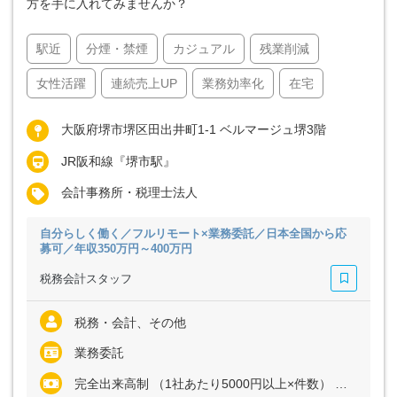
方を手に入れてみませんか？
駅近
分煙・禁煙
カジュアル
残業削減
女性活躍
連続売上UP
業務効率化
在宅
大阪府堺市堺区田出井町1-1 ベルマージュ堺3階
JR阪和線『堺市駅』
会計事務所・税理士法人
自分らしく働く／フルリモート×業務委託／日本全国から応
募可／年収350万円～400万円
税務会計スタッフ
税務・会計、その他
業務委託
完全出来高制 （1社あたり5000円以上×件数） ※経験・能力に応じて、単価は変動します ※初月は5社程度からスタートし、慣れてきたらおおむね月40社～60社ほどの担当件数を想定しています （月額報酬3万円～30万円程度を予定） ※毎月継続的に業務が発生する仕組みを採用しています