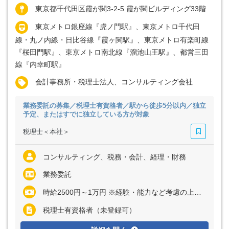
東京都千代田区霞が関3-2-5 霞が関ビルディング33階
東京メトロ銀座線『虎ノ門駅』、東京メトロ千代田
線・丸ノ内線・日比谷線『霞ヶ関駅』、東京メトロ有楽町線
『桜田門駅』、東京メトロ南北線『溜池山王駅』、都営三田
線『内幸町駅』
会計事務所・税理士法人、コンサルティング会社
業務委託の募集／税理士有資格者／駅から徒歩5分以内／独立
予定、またはすでに独立している方が対象
税理士＜本社＞
コンサルティング、税務・会計、経理・財務
業務委託
時給2500円～1万円 ※経験・能力など考慮の上、決定いたします
税理士有資格者（未登録可）