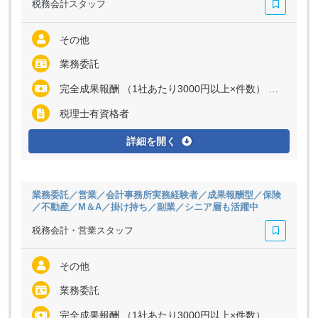
税務会計スタッフ
その他
業務委託
完全成果報酬 （1社あたり3000円以上×件数） ※経験・能力に応じて、単価は変動します ※初月は5社程度からスタートし、慣れてきたらおおむね月10社～20社ほどの担当件数を想定しています （月額報酬1万5000円～10万円程度を予定）
税理士有資格者
詳細を開く
業務委託／営業／会計事務所実務経験者／成果報酬型／保険
／不動産／M＆A／掛け持ち／副業／シニア層も活躍中
税務会計・営業スタッフ
その他
業務委託
完全成果報酬 （1社あたり3000円以上×件数） ※経験・能力に応じて、単価は変動します ※初月は5社程度からスタートし、慣れてきたらおおむね月10社～20社ほどの担当件数を想定しています （月額報酬1万5000円～10万円程度を予定） ※新規開拓いただいたクライアントより、税務申告等の報酬が発生した場合、弊所規定の料率に応じ報酬をお支払いいたします 顧問料：当法人に入る報酬の12.5% 決算書：当法人に入る報酬の17.5% 相続のスポット案件：当法人に入る報酬の20％ 保険：当法人に入る代理店手数料の50％ 不動産：当法人に入る業者からの手数料の40％ M＆A：当法人に入る業者からの手数料の40％