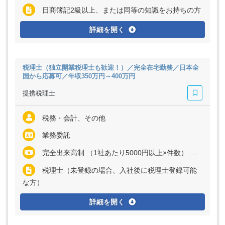
日商簿記2級以上、または同等の知識をお持ちの方
詳細を開く
税理士（独立開業税理士も歓迎！）／完全在宅勤務／日本全
国から応募可／年収350万円～400万円
提携税理士
税務・会計、その他
業務委託
完全出来高制 （1社あたり5000円以上×件数） ※経験・能力に応じて、単価は変動します ※初月は5社程度からスタートし、慣れてきたらおおむね月40社～60社ほどの担当件数を想定しています （月額報酬3万円～30万円程度を予定） ※毎月継続的に業務が発生する仕組みを採用しています
税理士（未登録の場合、入社後に税理士登録可能
な方）
詳細を開く