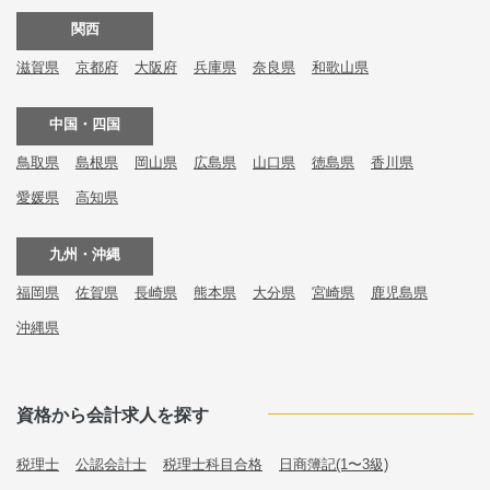
関西
滋賀県
京都府
大阪府
兵庫県
奈良県
和歌山県
中国・四国
鳥取県
島根県
岡山県
広島県
山口県
徳島県
香川県
愛媛県
高知県
九州・沖縄
福岡県
佐賀県
長崎県
熊本県
大分県
宮崎県
鹿児島県
沖縄県
資格から会計求人を探す
税理士
公認会計士
税理士科目合格
日商簿記(1〜3級)