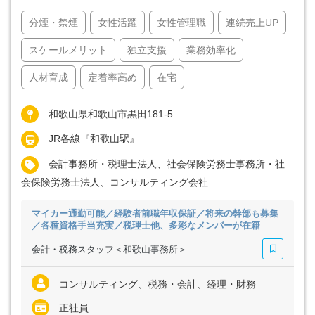
分煙・禁煙
女性活躍
女性管理職
連続売上UP
スケールメリット
独立支援
業務効率化
人材育成
定着率高め
在宅
和歌山県和歌山市黒田181-5
JR各線『和歌山駅』
会計事務所・税理士法人、社会保険労務士事務所・社
会保険労務士法人、コンサルティング会社
マイカー通勤可能／経験者前職年収保証／将来の幹部も募集
／各種資格手当充実／税理士他、多彩なメンバーが在籍
会計・税務スタッフ＜和歌山事務所＞
コンサルティング、税務・会計、経理・財務
正社員