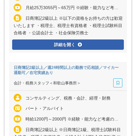
月給25万3055円～65万円 ※経験・能力など考慮の上、決定いたします ※上記に固定残業代（月40時間分＝5万8850円～15万1000円）を含む ※超過分は別途全額支給
日商簿記2級以上 ※以下の資格をお持ちの方は歓迎
いたします ・税理士、税理士有資格者 ・税理士試験科目
合格者 ・公認会計士 ・社会保険労務士
詳細を開く
日商簿記2級以上／週24時間以上の勤務で応相談／マイカー
通勤可／在宅実績あり
会計・税務スタッフ＜和歌山事務所＞
コンサルティング、税務・会計、経理・財務
パート・アルバイト
時給1200円～2000円 ※経験・能力など考慮の上、決定いたします
日商簿記2級以上 ※日商簿記1級、税理士試験科目