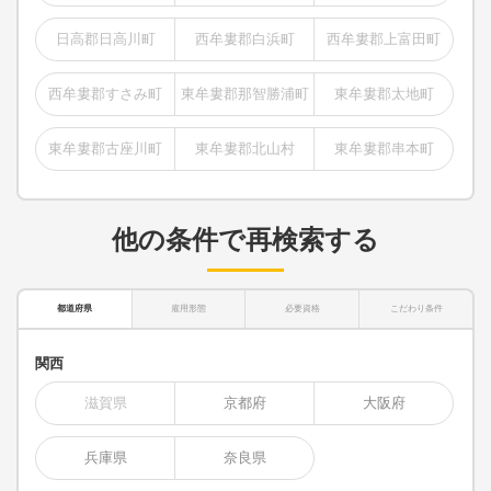
日高郡日高川町
西牟婁郡白浜町
西牟婁郡上富田町
西牟婁郡すさみ町
東牟婁郡那智勝浦町
東牟婁郡太地町
東牟婁郡古座川町
東牟婁郡北山村
東牟婁郡串本町
他の条件で再検索する
都道府県
雇用形態
必要資格
こだわり条件
関西
滋賀県
京都府
大阪府
兵庫県
奈良県