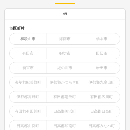
地域
市区町村
和歌山市
海南市
橋本市
有田市
御坊市
田辺市
新宮市
紀の川市
岩出市
海草郡紀美野町
伊都郡かつらぎ町
伊都郡九度山町
伊都郡高野町
有田郡湯浅町
有田郡広川町
有田郡有田川町
日高郡美浜町
日高郡日高町
日高郡由良町
日高郡印南町
日高郡みなべ町