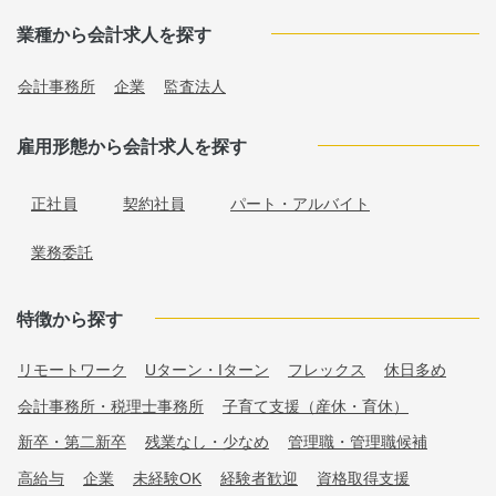
業種から会計求人を探す
会計事務所
企業
監査法人
雇用形態から会計求人を探す
正社員
契約社員
パート・アルバイト
業務委託
特徴から探す
リモートワーク
Uターン・Iターン
フレックス
休日多め
会計事務所・税理士事務所
子育て支援（産休・育休）
新卒・第二新卒
残業なし・少なめ
管理職・管理職候補
高給与
企業
未経験OK
経験者歓迎
資格取得支援