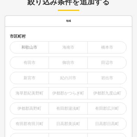
絞り込み条件を追加する
地域
市区町村
和歌山市
海南市
橋本市
有田市
御坊市
田辺市
新宮市
紀の川市
岩出市
海草郡紀美野町
伊都郡かつらぎ町
伊都郡九度山町
伊都郡高野町
有田郡湯浅町
有田郡広川町
有田郡有田川町
日高郡美浜町
日高郡日高町