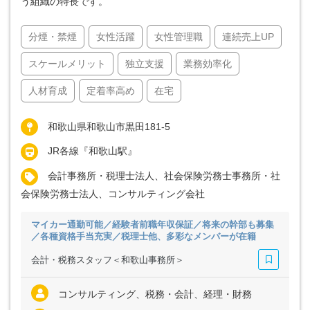
う組織の特長です。
分煙・禁煙
女性活躍
女性管理職
連続売上UP
スケールメリット
独立支援
業務効率化
人材育成
定着率高め
在宅
和歌山県和歌山市黒田181-5
JR各線『和歌山駅』
会計事務所・税理士法人、社会保険労務士事務所・社
会保険労務士法人、コンサルティング会社
マイカー通勤可能／経験者前職年収保証／将来の幹部も募集
／各種資格手当充実／税理士他、多彩なメンバーが在籍
会計・税務スタッフ＜和歌山事務所＞
コンサルティング、税務・会計、経理・財務