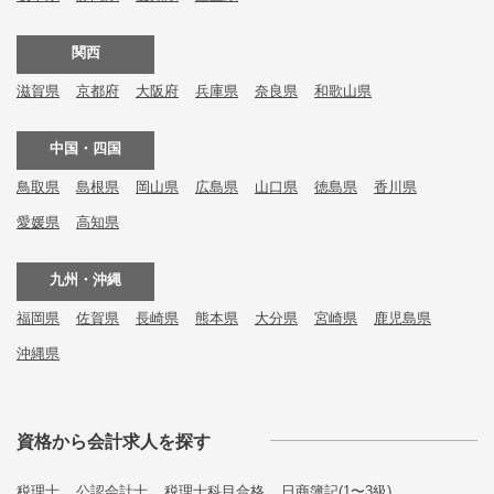
関西
滋賀県
京都府
大阪府
兵庫県
奈良県
和歌山県
中国・四国
鳥取県
島根県
岡山県
広島県
山口県
徳島県
香川県
愛媛県
高知県
九州・沖縄
福岡県
佐賀県
長崎県
熊本県
大分県
宮崎県
鹿児島県
沖縄県
資格から会計求人を探す
税理士
公認会計士
税理士科目合格
日商簿記(1〜3級)