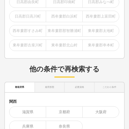
日高郡由良町
日高郡印南町
日高郡みなべ町
日高郡日高川町
西牟婁郡白浜町
西牟婁郡上富田町
西牟婁郡すさみ町
東牟婁郡那智勝浦町
東牟婁郡太地町
東牟婁郡古座川町
東牟婁郡北山村
東牟婁郡串本町
他の条件で再検索する
都道府県
雇用形態
必要資格
こだわり条件
関西
滋賀県
京都府
大阪府
兵庫県
奈良県