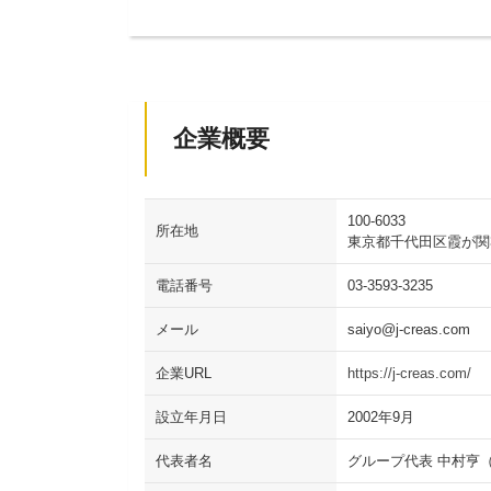
企業概要
100-6033
所在地
東京都千代田区霞が関3
電話番号
03-3593-3235
メール
saiyo@j-creas.com
企業URL
https://j-creas.com/
設立年月日
2002年9月
代表者名
グループ代表 中村亨