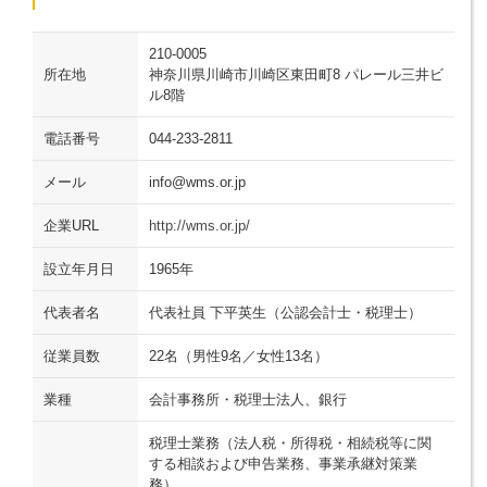
210-0005
所在地
神奈川県川崎市川崎区東田町8 パレール三井ビ
ル8階
電話番号
044-233-2811
メール
info@wms.or.jp
企業URL
http://wms.or.jp/
設立年月日
1965年
代表者名
代表社員 下平英生（公認会計士・税理士）
従業員数
22名（男性9名／女性13名）
業種
会計事務所・税理士法人、銀行
税理士業務（法人税・所得税・相続税等に関
する相談および申告業務、事業承継対策業
務）