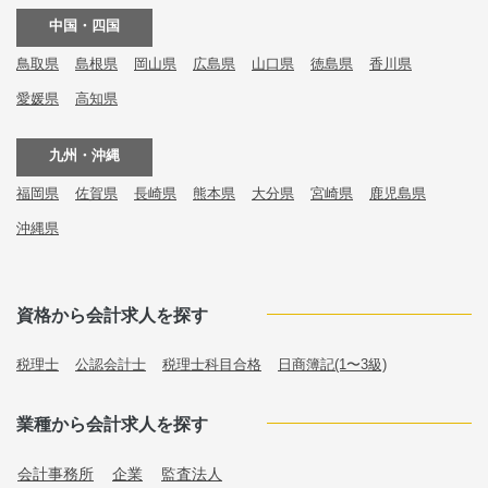
中国・四国
鳥取県
島根県
岡山県
広島県
山口県
徳島県
香川県
愛媛県
高知県
九州・沖縄
福岡県
佐賀県
長崎県
熊本県
大分県
宮崎県
鹿児島県
沖縄県
資格から会計求人を探す
税理士
公認会計士
税理士科目合格
日商簿記(1〜3級)
業種から会計求人を探す
会計事務所
企業
監査法人