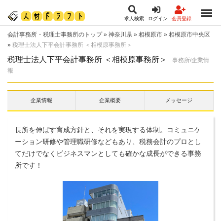
求人検索
ログイン
会員登録
会計事務所・税理士事務所のトップ
»
神奈川県
»
相模原市
»
相模原市中央区
»
税理士法人下平会計事務所 ＜相模原事務所＞
税理士法人下平会計事務所 ＜相模原事務所＞
事務所/企業情
報
企業情報
企業概要
メッセージ
長所を伸ばす育成方針と、それを実現する体制。コミュニケ
ーション研修や管理職研修などもあり、税務会計のプロとし
てだけでなくビジネスマンとしても確かな成長ができる事務
所です！