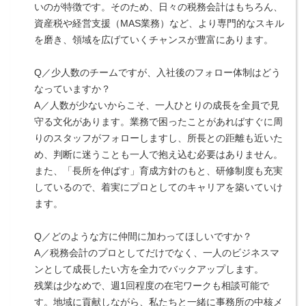
いのが特徴です。そのため、日々の税務会計はもちろん、
資産税や経営支援（MAS業務）など、より専門的なスキル
を磨き、領域を広げていくチャンスが豊富にあります。
Q／少人数のチームですが、入社後のフォロー体制はどう
なっていますか？
A／人数が少ないからこそ、一人ひとりの成長を全員で見
守る文化があります。業務で困ったことがあればすぐに周
りのスタッフがフォローしますし、所長との距離も近いた
め、判断に迷うことも一人で抱え込む必要はありません。
また、「長所を伸ばす」育成方針のもと、研修制度も充実
しているので、着実にプロとしてのキャリアを築いていけ
ます。
Q／どのような方に仲間に加わってほしいですか？
A／税務会計のプロとしてだけでなく、一人のビジネスマ
ンとして成長したい方を全力でバックアップします。
残業は少なめで、週1回程度の在宅ワークも相談可能で
す。地域に貢献しながら、私たちと一緒に事務所の中核メ