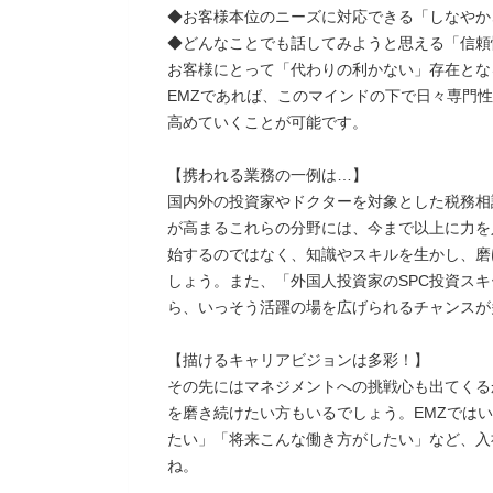
◆お客様本位のニーズに対応できる「しなやか
◆どんなことでも話してみようと思える「信頼
お客様にとって「代わりの利かない」存在とな
EMZであれば、このマインドの下で日々専門
高めていくことが可能です。
【携われる業務の一例は…】
国内外の投資家やドクターを対象とした税務相
が高まるこれらの分野には、今まで以上に力を
始するのではなく、知識やスキルを生かし、磨
しょう。また、「外国人投資家のSPC投資ス
ら、いっそう活躍の場を広げられるチャンスが
【描けるキャリアビジョンは多彩！】
その先にはマネジメントへの挑戦心も出てくる
を磨き続けたい方もいるでしょう。EMZでは
たい」「将来こんな働き方がしたい」など、入
ね。