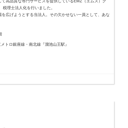
して高品質な専門サービスを提供しているEMZ（エムズ）グ
け、税理士法人化を行いました。
場を広げようとする当法人。その欠かせない一員として、あな
階
京メトロ銀座線・南北線『溜池山王駅』