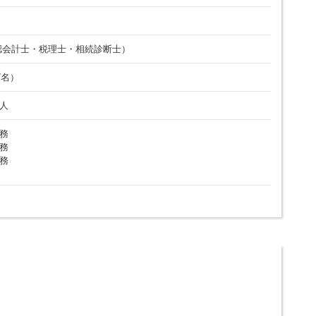
認会計士・税理士・相続診断士）
7名）
人
務
務
務