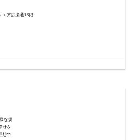
クエア広瀬通13階
多様な規
幸せを
理想で