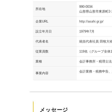
990-0034
所在地
山形県山形市東原町2-1
企業URL
http://asahi.gr.jp/
設立年月日
1979年7月
代表者名
統括代表社員 田牧大
従業員数
119名（グループ全体1
業種
会計事務所・税理士法
会計業務・税務申告、
事業内容
メッセージ