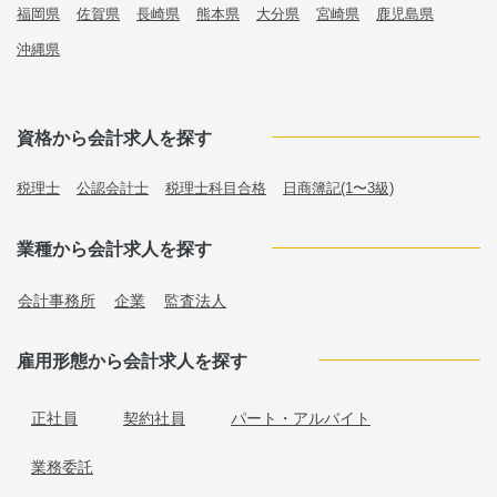
福岡県
佐賀県
長崎県
熊本県
大分県
宮崎県
鹿児島県
沖縄県
資格から会計求人を探す
税理士
公認会計士
税理士科目合格
日商簿記(1〜3級)
業種から会計求人を探す
会計事務所
企業
監査法人
雇用形態から会計求人を探す
正社員
契約社員
パート・アルバイト
業務委託