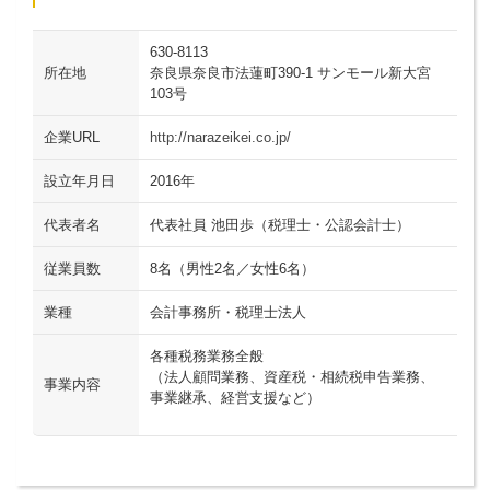
630-8113
所在地
奈良県奈良市法蓮町390-1 サンモール新大宮
103号
企業URL
http://narazeikei.co.jp/
設立年月日
2016年
代表者名
代表社員 池田歩（税理士・公認会計士）
従業員数
8名（男性2名／女性6名）
業種
会計事務所・税理士法人
各種税務業務全般
（法人顧問業務、資産税・相続税申告業務、
事業内容
事業継承、経営支援など）