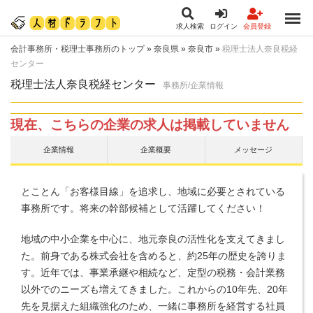
求人検索
ログイン
会員登録
会計事務所・税理士事務所のトップ
»
奈良県
»
奈良市
»
税理士法人奈良税経
センター
税理士法人奈良税経センター
事務所/企業情報
現在、こちらの企業の求人は掲載していません
企業情報
企業概要
メッセージ
とことん「お客様目線」を追求し、地域に必要とされている
事務所です。将来の幹部候補として活躍してください！
地域の中小企業を中心に、地元奈良の活性化を支えてきまし
た。前身である株式会社を含めると、約25年の歴史を誇りま
す。近年では、事業承継や相続など、定型の税務・会計業務
以外でのニーズも増えてきました。これからの10年先、20年
先を見据えた組織強化のため、一緒に事務所を経営する社員