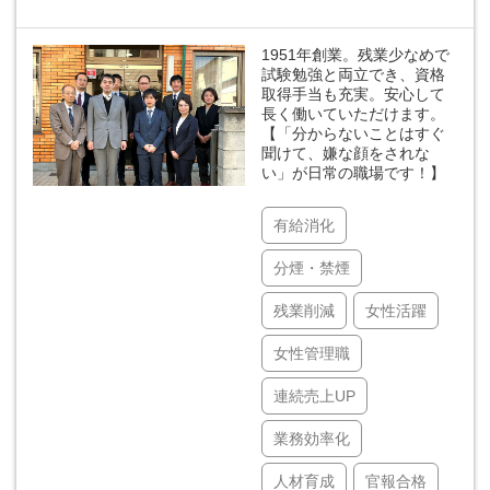
1951年創業。残業少なめで
試験勉強と両立でき、資格
取得手当も充実。安心して
長く働いていただけます。
【「分からないことはすぐ
聞けて、嫌な顔をされな
い」が日常の職場です！】
有給消化
分煙・禁煙
残業削減
女性活躍
女性管理職
連続売上UP
業務効率化
人材育成
官報合格