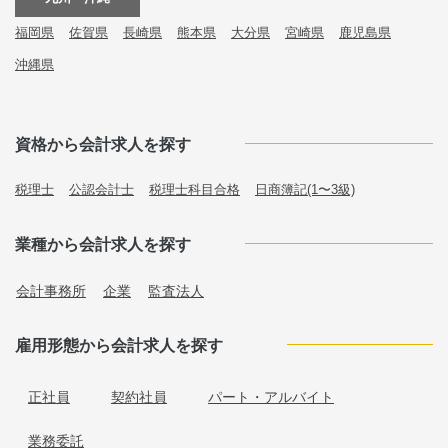
福岡県
佐賀県
長崎県
熊本県
大分県
宮崎県
鹿児島県
沖縄県
資格から会計求人を探す
税理士
公認会計士
税理士科目合格
日商簿記(1〜3級)
業種から会計求人を探す
会計事務所
企業
監査法人
雇用形態から会計求人を探す
正社員
契約社員
パート・アルバイト
業務委託