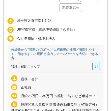
定着率高め
埼玉県久喜市南1-7-24
JR宇都宮線・東武伊勢崎線『久喜駅』
会計事務所・税理士法人
未経験から“税務のプロ”へ／人柄重視の採用／質問しやす
く、働きやすい／周囲と協力しチームワークを大切にできる
方
税理士補助スタッフ
税務・会計
正社員
月給25万円～35万円 ※経験・能力など考慮の上、決定いたします ※上記に固定残業代（月5時間分＝7800円～1万3670円）を含む ※超過分は別途全額支給
経理関連の資格不問 普通自動車免許（AT限定可）
基本的なPCスキル（Word・Excel） ※税理士試験科目合