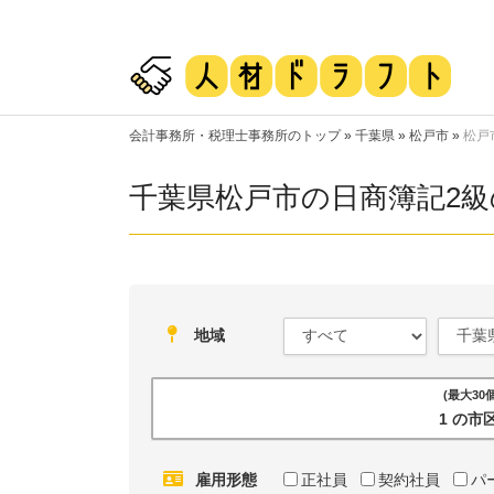
会計事務所・税理士事務所のトップ
»
千葉県
»
松戸市
»
松戸
千葉県松戸市の日商簿記2
地域
(最大3
1 の
雇用形態
正社員
契約社員
パ