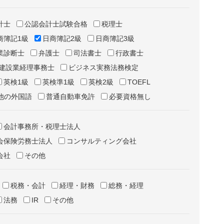
計士
公認会計士試験合格
税理士
商簿記1級
日商簿記2級
日商簿記3級
業診断士
弁護士
司法書士
行政書士
建設業経理事務士
ビジネス実務法務検定
英検1級
英検準1級
英検2級
TOEFL
他の外国語
普通自動車免許
必要資格無し
会計事務所・税理士法人
会保険労務士法人
コンサルティング会社
会社
その他
税務・会計
経理・財務
総務・経理
法務
IR
その他