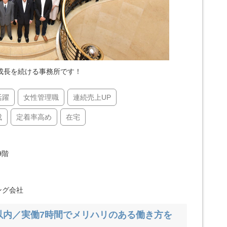
成長を続ける事務所です！
活躍
女性管理職
連続売上UP
成
定着率高め
在宅
9階
ング会社
分以内／実働7時間でメリハリのある働き方を