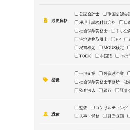
公認会計士
米国公認会
必要資格
税理士試験科目合格
日
社会保険労務士
中小企
宅地建物取引士
FP
秘書検定
MOUS検定
TOEIC
中国語
その
一般企業
外資系企業
業種
社会保険労務士事務所・社
監査法人
銀行
証券
監査
コンサルティング
職種
人事・労務
経営企画