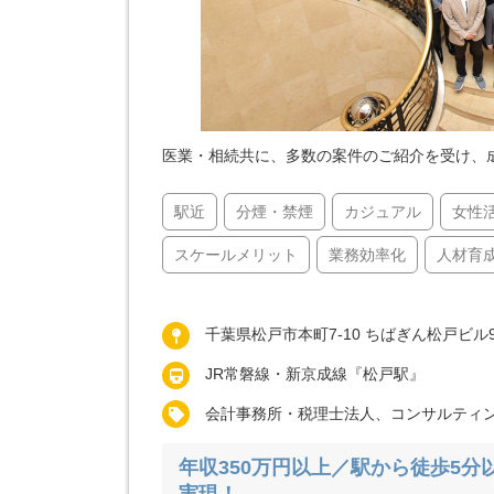
医業・相続共に、多数の案件のご紹介を受け、
駅近
分煙・禁煙
カジュアル
女性
スケールメリット
業務効率化
人材育
千葉県松戸市本町7-10 ちばぎん松戸ビル
JR常磐線・新京成線『松戸駅』
会計事務所・税理士法人、コンサルティ
年収350万円以上／駅から徒歩5