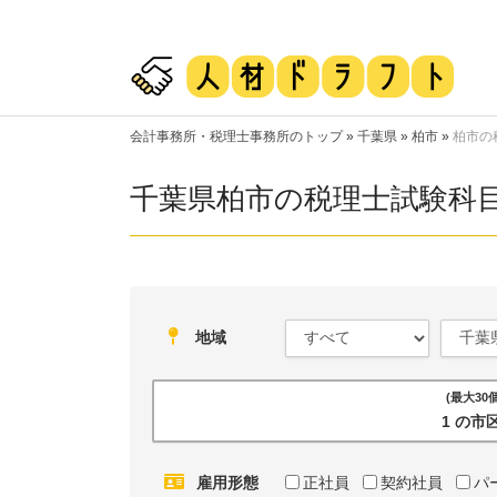
会計事務所・税理士事務所のトップ
»
千葉県
»
柏市
»
柏市の
千葉県柏市の税理士試験科
地域
(最大3
1 の
雇用形態
正社員
契約社員
パ