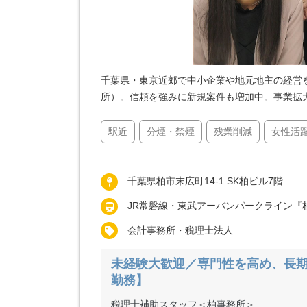
千葉県・東京近郊で中小企業や地元地主の経営
所）。信頼を強みに新規案件も増加中。事業拡
駅近
分煙・禁煙
残業削減
女性活
千葉県柏市末広町14-1 SK柏ビル7階
JR常磐線・東武アーバンパークライン『
会計事務所・税理士法人
未経験大歓迎／専門性を高め、長
勤務】
税理士補助スタッフ＜柏事務所＞