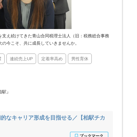
を支え続けてきた青山合同税理士法人（旧：税務総合事務
大の今こそ、共に成長していきませんか。
躍
連続売上UP
定着率高め
男性育休
柏駅』
期的なキャリア形成を目指せる／【柏駅チカ