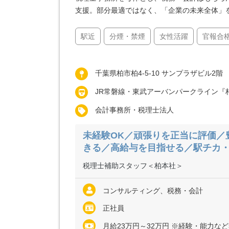
支援。部分最適ではなく、「企業の未来全体」
駅近
分煙・禁煙
女性活躍
官報合
千葉県柏市柏4-5-10 サンプラザビル2階
JR常磐線・東武アーバンパークライン『
会計事務所・税理士法人
未経験OK／頑張りを正当に評価／
きる／高給与を目指せる／駅チカ
税理士補助スタッフ＜柏本社＞
コンサルティング、税務・会計
正社員
月給23万円～32万円 ※経験・能力な