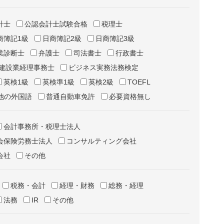
計士
公認会計士試験合格
税理士
商簿記1級
日商簿記2級
日商簿記3級
業診断士
弁護士
司法書士
行政書士
建設業経理事務士
ビジネス実務法務検定
英検1級
英検準1級
英検2級
TOEFL
他の外国語
普通自動車免許
必要資格無し
会計事務所・税理士法人
会保険労務士法人
コンサルティング会社
会社
その他
税務・会計
経理・財務
総務・経理
法務
IR
その他