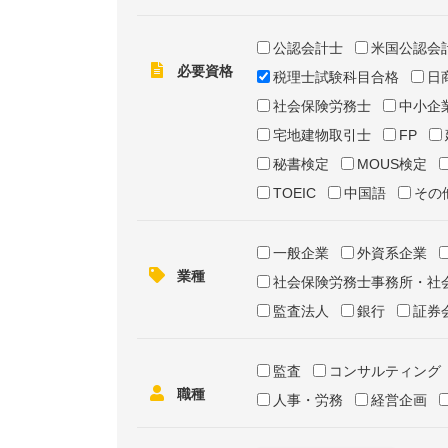
公認会計士
米国公認会
必要資格
税理士試験科目合格
日
社会保険労務士
中小企
宅地建物取引士
FP
秘書検定
MOUS検定
TOEIC
中国語
その
一般企業
外資系企業
業種
社会保険労務士事務所・社
監査法人
銀行
証券
監査
コンサルティング
職種
人事・労務
経営企画