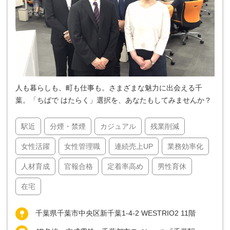
人も暮らしも、町も仕事も。さまざまな魅力に出会える千
葉。「ちばで はたらく」選択を、あなたもしてみませんか？
駅近
分煙・禁煙
カジュアル
残業削減
女性活躍
女性管理職
連続売上UP
業務効率化
人材育成
官報合格
定着率高め
男性育休
在宅
千葉県千葉市中央区新千葉1-4-2 WESTRIO2 11階