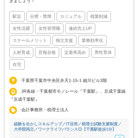
きましょう！
駅近
分煙・禁煙
カジュアル
残業削減
女性活躍
女性管理職
連続売上UP
スケールメリット
独立支援
業務効率化
人材育成
官報合格
定着率高め
男性育休
在宅
千葉県千葉市中央区弁天1-15-1 細川ビル3階
JR各線・千葉都市モノレール『千葉駅』、京成千葉線
『京成千葉駅』
会計事務所・税理士法人
経験を生かしスキルアップ／IT活用／税理士試験支援制度／
大学院両立／ワークライフバランス◎【千葉駅徒歩1分】