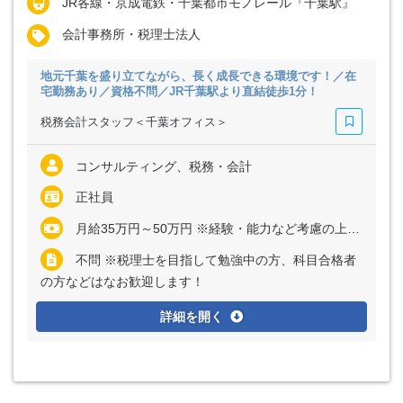
JR各線・京成電鉄・千葉都市モノレール『千葉駅』
会計事務所・税理士法人
地元千葉を盛り立てながら、長く成長できる環境です！／在
宅勤務あり／資格不問／JR千葉駅より直結徒歩1分！
税務会計スタッフ＜千葉オフィス＞
コンサルティング、税務・会計
正社員
月給35万円～50万円 ※経験・能力など考慮の上、決定いたします ※上記に固定残業代（月35時間分＝7万8400円～11万1600円）を含む ※超過分は別途全額支給
不問 ※税理士を目指して勉強中の方、科目合格者
の方などはなお歓迎します！
詳細を開く