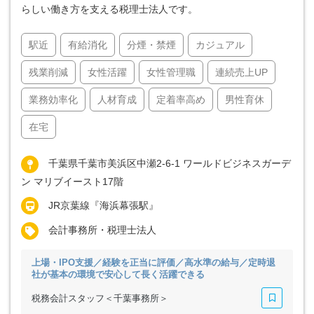
らしい働き方を支える税理士法人です。
駅近
有給消化
分煙・禁煙
カジュアル
残業削減
女性活躍
女性管理職
連続売上UP
業務効率化
人材育成
定着率高め
男性育休
在宅
千葉県千葉市美浜区中瀬2-6-1 ワールドビジネスガーデ
ン マリブイースト17階
JR京葉線『海浜幕張駅』
会計事務所・税理士法人
上場・IPO支援／経験を正当に評価／高水準の給与／定時退
社が基本の環境で安心して長く活躍できる
税務会計スタッフ＜千葉事務所＞