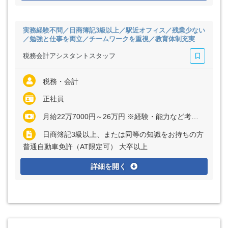
実務経験不問／日商簿記3級以上／駅近オフィス／残業少ない
／勉強と仕事を両立／チームワークを重視／教育体制充実
税務会計アシスタントスタッフ
税務・会計
正社員
月給22万7000円～26万円 ※経験・能力など考慮の上、決定いたします ※上記に固定残業代（月30時間分＝4万3160円～4万9440円）を含む ※超過分は別途全額支給
日商簿記3級以上、または同等の知識をお持ちの方
普通自動車免許（AT限定可） 大卒以上
詳細を開く