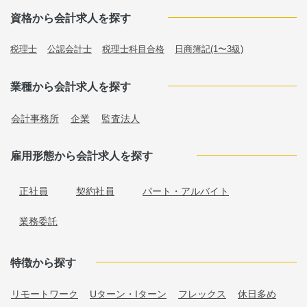
資格から会計求人を探す
税理士
公認会計士
税理士科目合格
日商簿記(1〜3級)
業種から会計求人を探す
会計事務所
企業
監査法人
雇用形態から会計求人を探す
正社員
契約社員
パート・アルバイト
業務委託
特徴から探す
リモートワーク
Uターン・Iターン
フレックス
休日多め