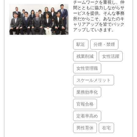
チームワークを重視し、仲
間とともに協力しながらサ
ービスを提供。そんな事務
所だからこそ、あなたのキ
ャリアアップを皆でバック
アップしていきます。
駅近
分煙・禁煙
残業削減
女性活躍
女性管理職
スケールメリット
業務効率化
官報合格
定着率高め
男性育休
在宅