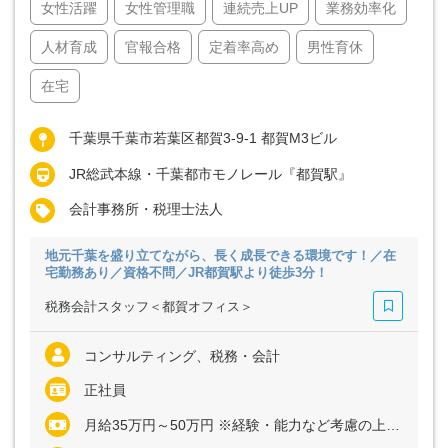
女性活躍
女性管理職
連続売上UP
業務効率化
人材育成
官報合格
定着率高め
男性育休
在宅
千葉県千葉市若葉区都賀3-9-1 都賀M3ビル
JR総武本線・千葉都市モノレール『都賀駅』
会計事務所・税理士法人
地元千葉を盛り立てながら、長く成長できる環境です！／在
宅勤務あり／資格不問／JR都賀駅より徒歩3分！
税務会計スタッフ＜都賀オフィス＞
コンサルティング、税務・会計
正社員
月給35万円～50万円 ※経験・能力など考慮の上、決定いたします ※上記に固定残業代（月35時間分＝7万8400円～11万1600円）を含む ※超過分は別途全額支給