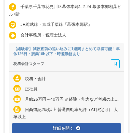
千葉県千葉市花見川区幕張本郷1-2-24 幕張本郷相葉ビ
ル7階
JR総武線・京成千葉線『幕張本郷駅』
会計事務所・税理士法人
【経験者】試験直前の追い込みに1週間まとめて取得可能！年
休125日・残業10h以下・時差勤務あり
税務会計スタッフ
税務・会計
正社員
月給26万円～40万円 ※経験・能力など考慮の上、決定いたします ※上記に固定残業代（月30時間分＝4万9440円～7万6000円）を含む ※超過分は別途全額支給
日商簿記2級以上 普通自動車免許（AT限定可） 大
卒以上
詳細を開く