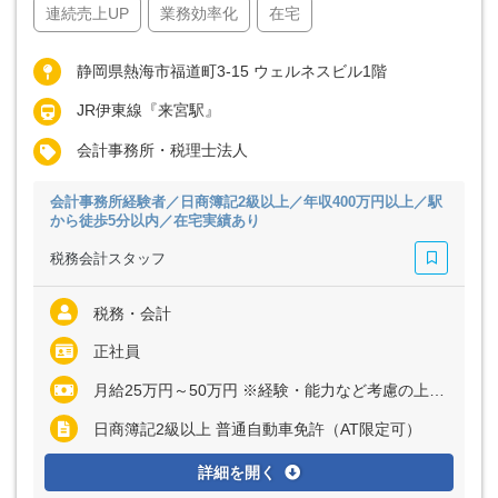
連続売上UP
業務効率化
在宅
静岡県熱海市福道町3-15 ウェルネスビル1階
JR伊東線『来宮駅』
会計事務所・税理士法人
会計事務所経験者／日商簿記2級以上／年収400万円以上／駅
から徒歩5分以内／在宅実績あり
税務会計スタッフ
税務・会計
正社員
月給25万円～50万円 ※経験・能力など考慮の上、決定いたします ※上記に固定残業代（月10時間分＝2万円～4万円）を含む ※超過分は別途全額支給
日商簿記2級以上 普通自動車免許（AT限定可）
詳細を開く