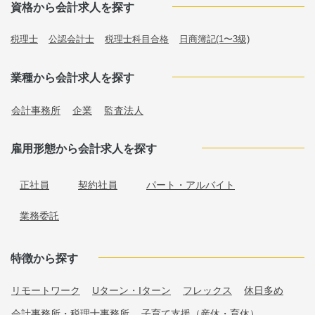
資格から会計求人を探す
税理士
公認会計士
税理士科目合格
日商簿記(1〜3級)
業種から会計求人を探す
会計事務所
企業
監査法人
雇用形態から会計求人を探す
正社員
契約社員
パート・アルバイト
業務委託
特徴から探す
リモートワーク
Uターン・Iターン
フレックス
休日多め
会計事務所・税理士事務所
子育て支援（産休・育休）