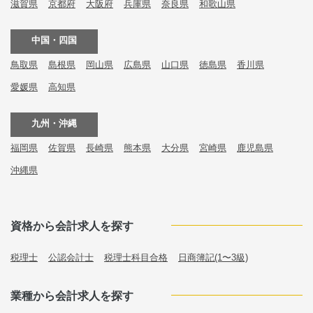
滋賀県
京都府
大阪府
兵庫県
奈良県
和歌山県
中国・四国
鳥取県
島根県
岡山県
広島県
山口県
徳島県
香川県
愛媛県
高知県
九州・沖縄
福岡県
佐賀県
長崎県
熊本県
大分県
宮崎県
鹿児島県
沖縄県
資格から会計求人を探す
税理士
公認会計士
税理士科目合格
日商簿記(1〜3級)
業種から会計求人を探す