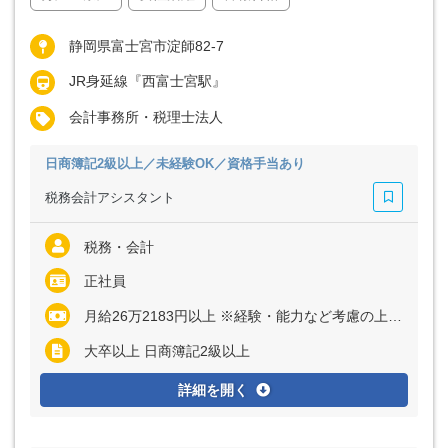
静岡県富士宮市淀師82-7
JR身延線『西富士宮駅』
会計事務所・税理士法人
日商簿記2級以上／未経験OK／資格手当あり
税務会計アシスタント
税務・会計
正社員
月給26万2183円以上 ※経験・能力など考慮の上、決定いたします ※上記に固定残業代（月60時間分＝8万2275円以上）を含む ※超過分は別途全額支給
大卒以上 日商簿記2級以上
詳細を開く