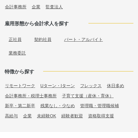
会計事務所
企業
監査法人
雇用形態から会計求人を探す
正社員
契約社員
パート・アルバイト
業務委託
特徴から探す
リモートワーク
Uターン・Iターン
フレックス
休日多め
会計事務所・税理士事務所
子育て支援（産休・育休）
新卒・第二新卒
残業なし・少なめ
管理職・管理職候補
高給与
企業
未経験OK
経験者歓迎
資格取得支援