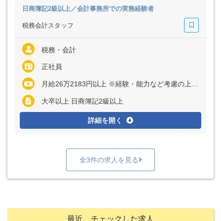
日商簿記2級以上／会計事務所での実務経験者
税務会計スタッフ
税務・会計
正社員
月給26万2183円以上 ※経験・能力など考慮の上、決定いたします ※上記に固定残業代（月60時間分＝8万2275円以上）を含む ※超過分は別途全額支給
大卒以上 日商簿記2級以上
詳細を開く
全3件の求人を見る
最近、チェックした求人