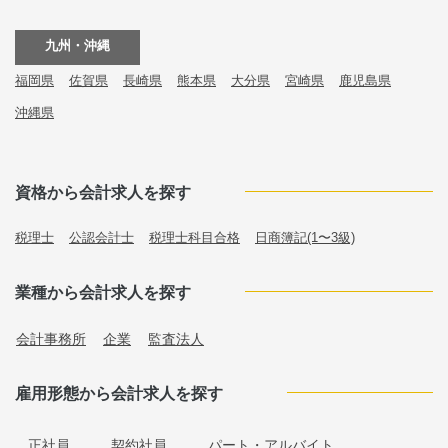
九州・沖縄
福岡県
佐賀県
長崎県
熊本県
大分県
宮崎県
鹿児島県
沖縄県
資格から会計求人を探す
税理士
公認会計士
税理士科目合格
日商簿記(1〜3級)
業種から会計求人を探す
会計事務所
企業
監査法人
雇用形態から会計求人を探す
正社員
契約社員
パート・アルバイト