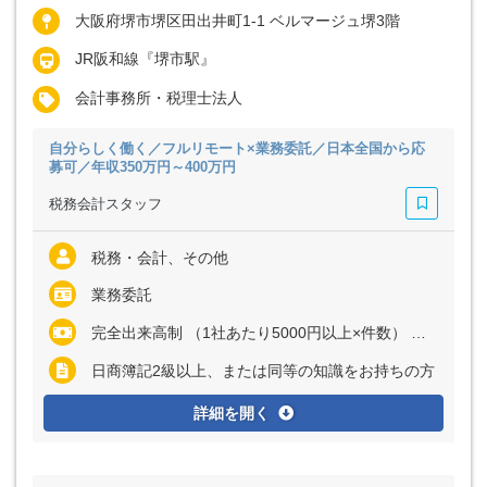
大阪府堺市堺区田出井町1-1 ベルマージュ堺3階
JR阪和線『堺市駅』
会計事務所・税理士法人
自分らしく働く／フルリモート×業務委託／日本全国から応
募可／年収350万円～400万円
税務会計スタッフ
税務・会計、その他
業務委託
完全出来高制 （1社あたり5000円以上×件数） ※経験・能力に応じて、単価は変動します ※初月は5社程度からスタートし、慣れてきたらおおむね月40社～60社ほどの担当件数を想定しています （月額報酬3万円～30万円程度を予定） ※毎月継続的に業務が発生する仕組みを採用しています
日商簿記2級以上、または同等の知識をお持ちの方
詳細を開く