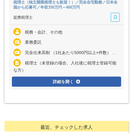
税理士（独立開業税理士も歓迎！）／完全在宅勤務／日本全
国から応募可／年収350万円～400万円
提携税理士
税務・会計、その他
業務委託
完全出来高制 （1社あたり5000円以上×件数） ※経験・能力に応じて、単価は変動します ※初月は5社程度からスタートし、慣れてきたらおおむね月40社～60社ほどの担当件数を想定しています （月額報酬3万円～30万円程度を予定） ※毎月継続的に業務が発生する仕組みを採用しています
税理士（未登録の場合、入社後に税理士登録可能
な方）
詳細を開く
最近、チェックした求人