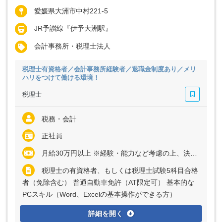
愛媛県大洲市中村221-5
JR予讃線『伊予大洲駅』
会計事務所・税理士法人
税理士有資格者／会計事務所経験者／退職金制度あり／メリ
ハリをつけて働ける環境！
税理士
税務・会計
正社員
月給30万円以上 ※経験・能力など考慮の上、決定いたします ※残業代は全額支給
税理士の有資格者、もしくは税理士試験5科目合格
者（免除含む） 普通自動車免許（AT限定可） 基本的な
PCスキル（Word、Excelの基本操作ができる方）
詳細を開く