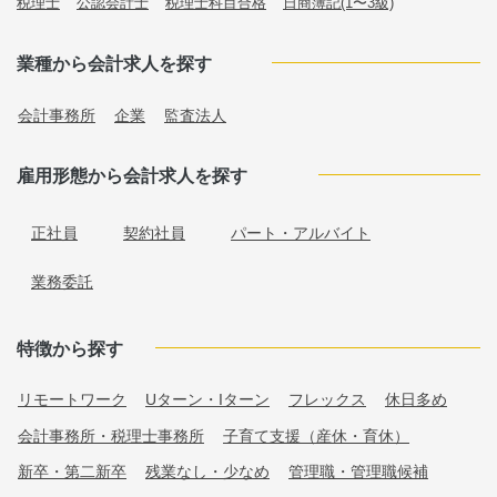
税理士
公認会計士
税理士科目合格
日商簿記(1〜3級)
業種から会計求人を探す
会計事務所
企業
監査法人
雇用形態から会計求人を探す
正社員
契約社員
パート・アルバイト
業務委託
特徴から探す
リモートワーク
Uターン・Iターン
フレックス
休日多め
会計事務所・税理士事務所
子育て支援（産休・育休）
新卒・第二新卒
残業なし・少なめ
管理職・管理職候補