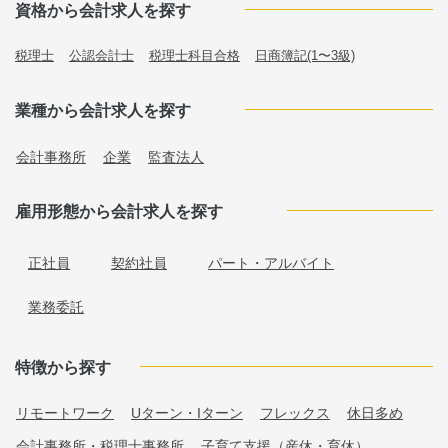
資格から会計求人を探す
税理士
公認会計士
税理士科目合格
日商簿記(1〜3級)
業種から会計求人を探す
会計事務所
企業
監査法人
雇用形態から会計求人を探す
正社員
契約社員
パート・アルバイト
業務委託
特徴から探す
リモートワーク
Uターン・Iターン
フレックス
休日多め
会計事務所・税理士事務所
子育て支援（産休・育休）