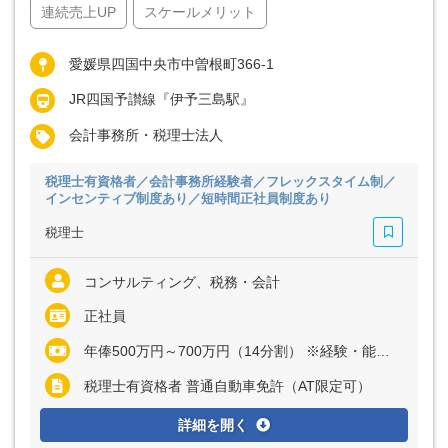
連続売上UP
スケールメリット
愛媛県四国中央市中曽根町366-1
JR四国予讃線『伊予三島駅』
会計事務所・税理士法人
税理士有資格者／会計事務所経験者／フレックスタイム制／
インセンティブ制度あり／短時間正社員制度あり
税理士
コンサルティング、税務・会計
正社員
年俸500万円～700万円（14分割） ※経験・能力など考慮の上、決定いたします ※残業代は全額支給
税理士有資格者 普通自動車免許（AT限定可）
詳細を開く