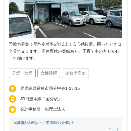
即戦力募集！平均定着率5年以上で安心感抜群。困ったときは
全員で支えます。産休育休の実績あり。子育て中の方も安心
して働けます。
分煙・禁煙
女性活躍
定着率高め
鹿児島県霧島市国分中央1-23-15
JR日豊本線『国分駅』
会計事務所・税理士法人
日商簿記3級以上／年収350万円以上