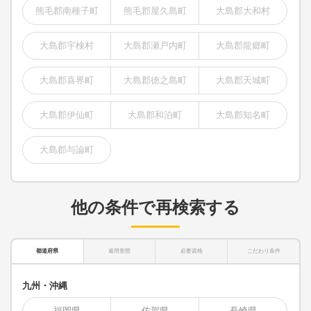
熊毛郡南種子町
熊毛郡屋久島町
大島郡大和村
大島郡宇検村
大島郡瀬戸内町
大島郡龍郷町
大島郡喜界町
大島郡徳之島町
大島郡天城町
大島郡伊仙町
大島郡和泊町
大島郡知名町
大島郡与論町
他の条件で再検索する
都道府県
雇用形態
必要資格
こだわり条件
九州・沖縄
福岡県
佐賀県
長崎県