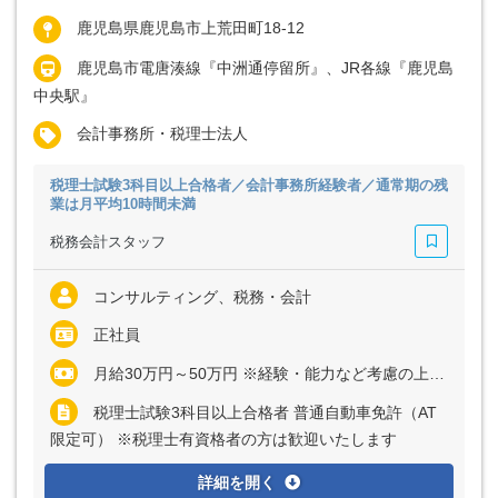
鹿児島県鹿児島市上荒田町18-12
鹿児島市電唐湊線『中洲通停留所』、JR各線『鹿児島
中央駅』
会計事務所・税理士法人
税理士試験3科目以上合格者／会計事務所経験者／通常期の残
業は月平均10時間未満
税務会計スタッフ
コンサルティング、税務・会計
正社員
月給30万円～50万円 ※経験・能力など考慮の上、決定いたします ※残業代は全額支給
税理士試験3科目以上合格者 普通自動車免許（AT
限定可） ※税理士有資格者の方は歓迎いたします
詳細を開く