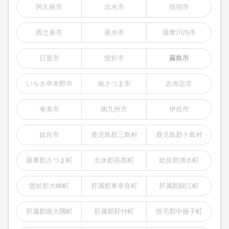
阿久根市
出水市
指宿市
西之表市
垂水市
薩摩川内市
日置市
曽於市
霧島市
いちき串木野市
南さつま市
志布志市
奄美市
南九州市
伊佐市
姶良市
鹿児島郡三島村
鹿児島郡十島村
薩摩郡さつま町
出水郡長島町
姶良郡湧水町
曽於郡大崎町
肝属郡東串良町
肝属郡錦江町
肝属郡南大隅町
肝属郡肝付町
熊毛郡中種子町