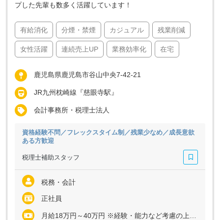
プした先輩も数多く活躍しています！
有給消化
分煙・禁煙
カジュアル
残業削減
女性活躍
連続売上UP
業務効率化
在宅
鹿児島県鹿児島市谷山中央7-42-21
JR九州枕崎線『慈眼寺駅』
会計事務所・税理士法人
資格経験不問／フレックスタイム制／残業少なめ／成長意欲
ある方歓迎
税理士補助スタッフ
税務・会計
正社員
月給18万円～40万円 ※経験・能力など考慮の上、決定いたします ※残業代は全額支給