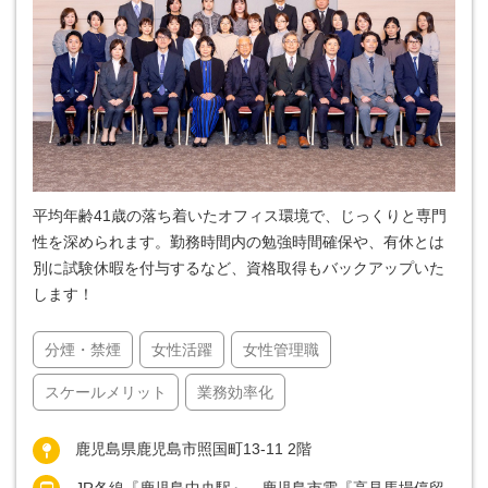
平均年齢41歳の落ち着いたオフィス環境で、じっくりと専門
性を深められます。勤務時間内の勉強時間確保や、有休とは
別に試験休暇を付与するなど、資格取得もバックアップいた
します！
分煙・禁煙
女性活躍
女性管理職
スケールメリット
業務効率化
鹿児島県鹿児島市照国町13-11 2階
JR各線『鹿児島中央駅』、鹿児島市電『高見馬場停留