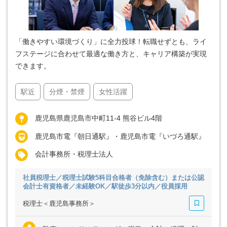
「働きやすい環境づくり」に全力投球！転職せずとも、ライ
フステージに合わせて最適な働き方と、キャリア構築が実現
できます。
駅近
分煙・禁煙
女性活躍
鹿児島県鹿児島市中町11-4 熊谷ビル4階
鹿児島市電『朝日通駅』・鹿児島市電『いづろ通駅』
会計事務所・税理士法人
社員税理士／税理士試験5科目合格者（免除含む）または公認
会計士有資格者／未経験OK／駅徒歩3分以内／役員採用
税理士＜鹿児島事務所＞