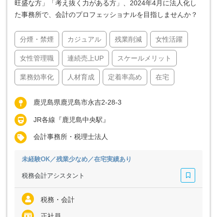
旺盛な方」「考え抜く力がある方」、2024年4月に法人化し
た事務所で、会計のプロフェッショナルを目指しませんか？
分煙・禁煙
カジュアル
残業削減
女性活躍
女性管理職
連続売上UP
スケールメリット
業務効率化
人材育成
定着率高め
在宅
鹿児島県鹿児島市永吉2-28-3
JR各線『鹿児島中央駅』
会計事務所・税理士法人
未経験OK／残業少なめ／在宅実績あり
税務会計アシスタント
税務・会計
正社員