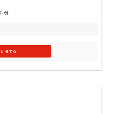
西中洲
応募する