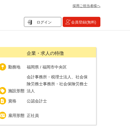
採用ご担当者様へ
ログイン
会員登録(無料)
企業・求人の特徴
勤務地
福岡県 / 福岡市中央区
会計事務所・税理士法人、社会保
険労務士事務所・社会保険労務士
施設形態
法人
資格
公認会計士
雇用形態
正社員