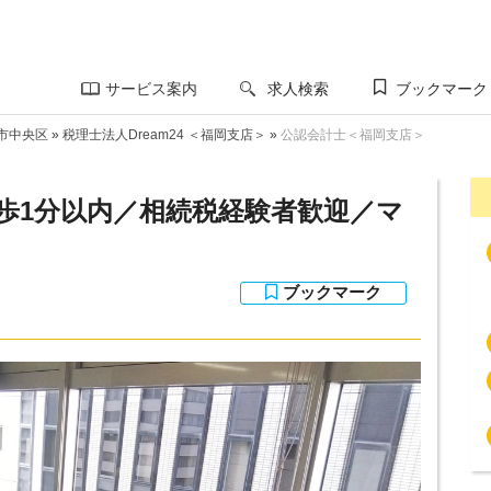
サービス案内
求人検索
ブックマーク
市中央区
»
税理士法人Dream24 ＜福岡支店＞
»
公認会計士＜福岡支店＞
徒歩1分以内／相続税経験者歓迎／マ