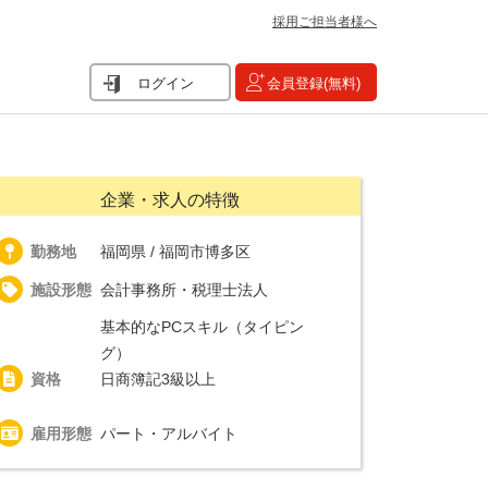
採用ご担当者様へ
ログイン
会員登録(無料)
企業・求人の特徴
勤務地
福岡県 / 福岡市博多区
施設形態
会計事務所・税理士法人
基本的なPCスキル（タイピン
グ）
資格
日商簿記3級以上
雇用形態
パート・アルバイト