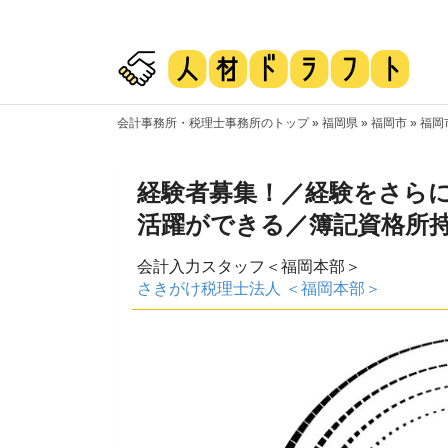
会計事務所・税理士事務所のトップ
»
福岡県
»
福岡市
»
福岡
経験者募集！／経験をさら
活躍ができる／簿記資格所
会計入力スタッフ＜福岡本部＞
さきがけ税理士法人 ＜福岡本部＞