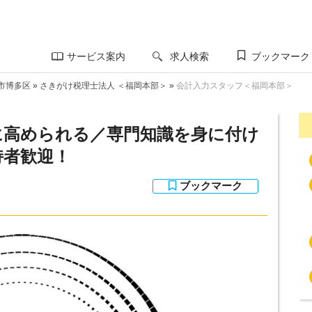
サービス案内
求人検索
ブックマーク
市博多区
»
さきがけ税理士法人 ＜福岡本部＞
»
会計入力スタッフ＜福岡本部＞
に高められる／専門知識を身に付け
持者歓迎！