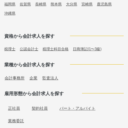
福岡県
佐賀県
長崎県
熊本県
大分県
宮崎県
鹿児島県
沖縄県
資格から会計求人を探す
税理士
公認会計士
税理士科目合格
日商簿記(1〜3級)
業種から会計求人を探す
会計事務所
企業
監査法人
雇用形態から会計求人を探す
正社員
契約社員
パート・アルバイト
業務委託