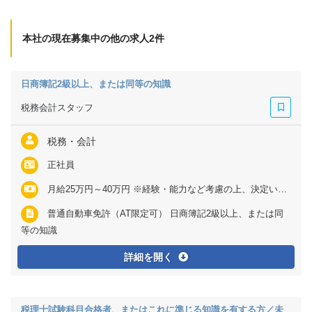
本社の現在募集中の他の求人2件
日商簿記2級以上、または同等の知識
税務会計スタッフ
税務・会計
正社員
月給25万円～40万円 ※経験・能力など考慮の上、決定いたします ※上記に固定残業代（月10～40時間分＝5万円～15万円）を含む ※超過分は別途全額支給
普通自動車免許（AT限定可） 日商簿記2級以上、または同
等の知識
詳細を開く
税理士試験科目合格者、またはこれに準じる知識を有する方／未