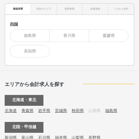
都道府県
現在のエリア
雇用形態
必要資格
こだわり条件
四国
徳島県
香川県
愛媛県
高知県
エリアから会計求人を探す
北海道・東北
北海道
青森県
岩手県
宮城県
秋田県
山形県
福島県
北陸・甲信越
新潟県
富山県
石川県
福井県
山梨県
長野県