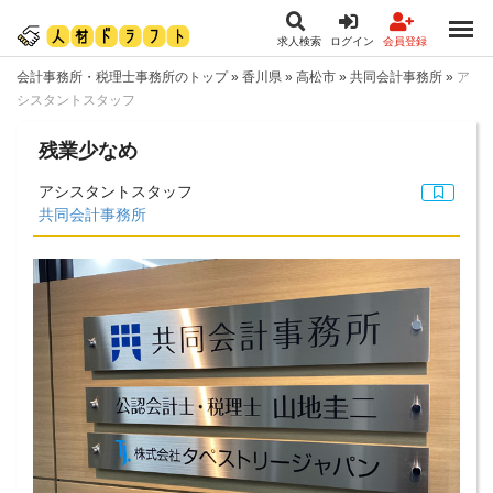
求人検索
ログイン
会員登録
会計事務所・税理士事務所のトップ
»
香川県
»
高松市
»
共同会計事務所
»
ア
シスタントスタッフ
残業少なめ
アシスタントスタッフ
共同会計事務所