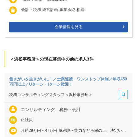
会計・税務 経営計画 事業承継 相続
企業情報を見る
＜浜松事務所＞の現在募集中の他の求人3件
働きがいを生きがいに！／士業連携・ワンストップ体制／年収450
万円以上／Uターン・Iターン歓迎！
税務コンサルティングスタッフ＜浜松事務所＞
コンサルティング、税務・会計
正社員
月給29万円～47万円 ※経験・能力など考慮の上、決定いたします ※上記に固定残業代（月35～50時間分＝6万2000円～13万円）を含む ※超過分は別途全額支給