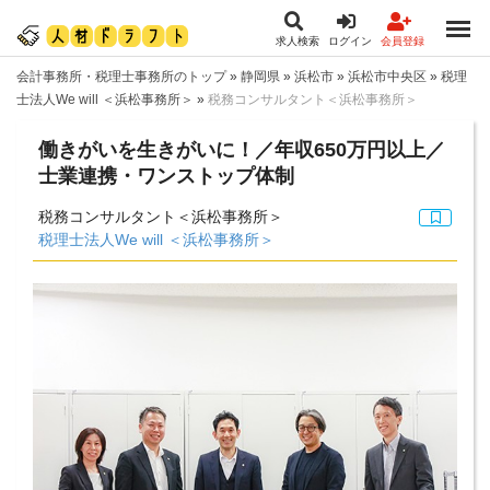
求人検索
ログイン
会員登録
会計事務所・税理士事務所のトップ
»
静岡県
»
浜松市
»
浜松市中央区
»
税理
士法人We will ＜浜松事務所＞
»
税務コンサルタント＜浜松事務所＞
働きがいを生きがいに！／年収650万円以上／
士業連携・ワンストップ体制
税務コンサルタント＜浜松事務所＞
税理士法人We will ＜浜松事務所＞