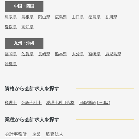
中国・四国
鳥取県
島根県
岡山県
広島県
山口県
徳島県
香川県
愛媛県
高知県
九州・沖縄
福岡県
佐賀県
長崎県
熊本県
大分県
宮崎県
鹿児島県
沖縄県
資格から会計求人を探す
税理士
公認会計士
税理士科目合格
日商簿記(1〜3級)
業種から会計求人を探す
会計事務所
企業
監査法人