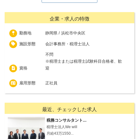
企業・求人の特徴
勤務地
静岡県 / 浜松市中央区
施設形態
会計事務所・税理士法人
不問
※税理士または税理士試験科目合格者、歓
資格
迎
雇用形態
正社員
最近、チェックした求人
税務コンサルタント...
税理士法人We will
月給43万1550...