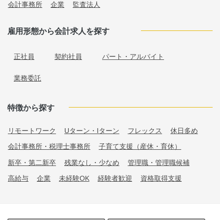
会計事務所
企業
監査法人
雇用形態から会計求人を探す
正社員
契約社員
パート・アルバイト
業務委託
特徴から探す
リモートワーク
Uターン・Iターン
フレックス
休日多め
会計事務所・税理士事務所
子育て支援（産休・育休）
新卒・第二新卒
残業なし・少なめ
管理職・管理職候補
高給与
企業
未経験OK
経験者歓迎
資格取得支援