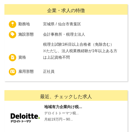
企業・求人の特徴
勤務地
宮城県 / 仙台市青葉区
施設形態
会計事務所・税理士法人
税理士試験1科目以上合格者（免除含む）
※ただし、法人税業務経験が1年以上ある方
資格
は上記資格不問
雇用形態
正社員
最近、チェックした求人
地域有力企業向け税...
デロイトトーマツ税...
月給19万円～90...