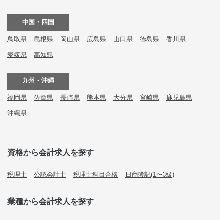
中国・四国
鳥取県
島根県
岡山県
広島県
山口県
徳島県
香川県
愛媛県
高知県
九州・沖縄
福岡県
佐賀県
長崎県
熊本県
大分県
宮崎県
鹿児島県
沖縄県
資格から会計求人を探す
税理士
公認会計士
税理士科目合格
日商簿記(1〜3級)
業種から会計求人を探す