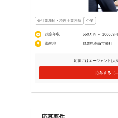
会計事務所・税理士事務所
企業
想定年収
550万円 ～ 1000万円
勤務地
群馬県高崎市栄町
応募にはエージェント(人
応募する（
応募要件