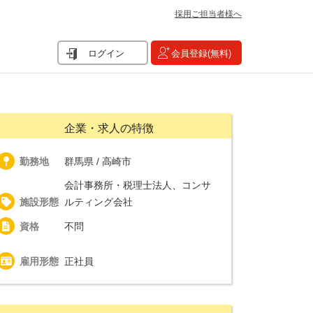
採用ご担当者様へ
ログイン
会員登録(無料)
企業・求人の特徴
勤務地
群馬県 / 高崎市
会計事務所・税理士法人、コンサ
施設形態
ルティング会社
資格
不問
雇用形態
正社員