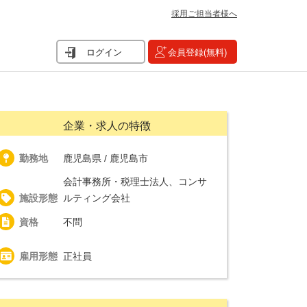
採用ご担当者様へ
ログイン
会員登録(無料)
企業・求人の特徴
勤務地
鹿児島県 / 鹿児島市
会計事務所・税理士法人、コンサ
施設形態
ルティング会社
資格
不問
雇用形態
正社員