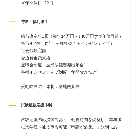
※年間休日122日
待遇・福利厚生
給与改定年1回（毎年14万円～140万円ずつ年俸昇給）
賞与年2回（給与1ヶ月分×2回＋インセンティブ）
社会保険完備
交通費全額支給
退職金制度（企業型確定拠出年金）
各種インセンティブ制度（年間MVPなど）
受動喫煙防止体制：敷地内禁煙
試験勉強応援体制
試験勉強の応援体制あり：勤務時間を調整し、業務後
に大学院へ通う事も可能（申請が必要。回数制限あ
り）