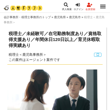
求人検索
ログイン
会員登録
会計事務所・税理士事務所のトップ
»
鹿児島県
»
鹿児島市
»
税理士＜鹿児島
事務所＞
税理士／未経験可／在宅勤務制度あり／資格取
得支援あり／年間休日120日以上／育児休暇取
得実績あり
税理士＜鹿児島事務所＞
この案件はエージェント案件です