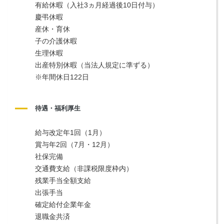
有給休暇（入社3ヵ月経過後10日付与）
慶弔休暇
産休・育休
子の介護休暇
生理休暇
出産特別休暇（当法人規定に準ずる）
※年間休日122日
待遇・福利厚生
給与改定年1回（1月）
賞与年2回（7月・12月）
社保完備
交通費支給（非課税限度枠内）
残業手当全額支給
出張手当
確定給付企業年金
退職金共済