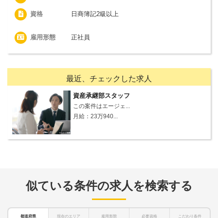
資格
日商簿記2級以上
雇用形態
正社員
最近、チェックした求人
資産承継部スタッフ
この案件はエージェ...
月給：23万940...
似ている条件の求人を検索する
都道府県
現在のエリア
雇用形態
必要資格
こだわり条件