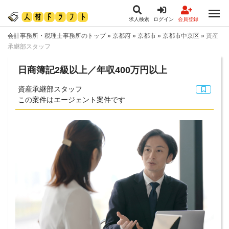
求人検索
ログイン
会員登録
会計事務所・税理士事務所のトップ
»
京都府
»
京都市
»
京都市中京区
»
資産
承継部スタッフ
日商簿記2級以上／年収400万円以上
資産承継部スタッフ
この案件はエージェント案件です