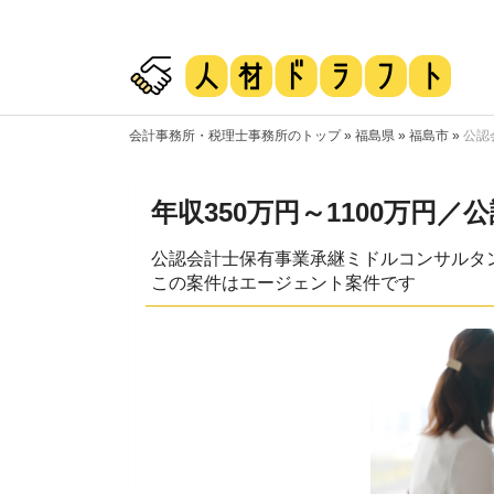
会計事務所・税理士事務所のトップ
»
福島県
»
福島市
»
公認
年収350万円～1100万円
公認会計士保有事業承継ミドルコンサルタ
この案件はエージェント案件です