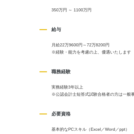
350万円 ～ 1100万円
給与
月給22万9600円～72万8200円
※経験・能力を考慮の上、優遇いたします
職務経験
実務経験3年以上
※公認会計士短答式試験合格者の方は一般
必要資格
基本的なPCスキル（Excel／Word／ppt）