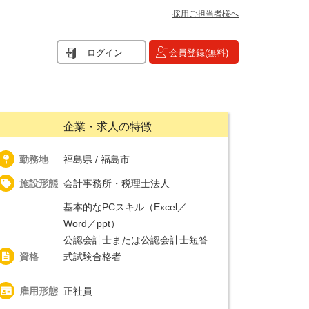
採用ご担当者様へ
ログイン
会員登録(無料)
企業・求人の特徴
勤務地
福島県 / 福島市
施設形態
会計事務所・税理士法人
基本的なPCスキル（Excel／
Word／ppt）
公認会計士または公認会計士短答
資格
式試験合格者
雇用形態
正社員