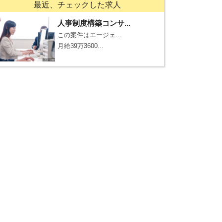
最近、チェックした求人
人事制度構築コンサ...
この案件はエージェ...
月給39万3600...