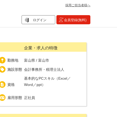
採用ご担当者様へ
ログイン
会員登録(無料)
企業・求人の特徴
勤務地
富山県 / 富山市
施設形態
会計事務所・税理士法人
基本的なPCスキル（Excel／
資格
Word／ppt）
雇用形態
正社員