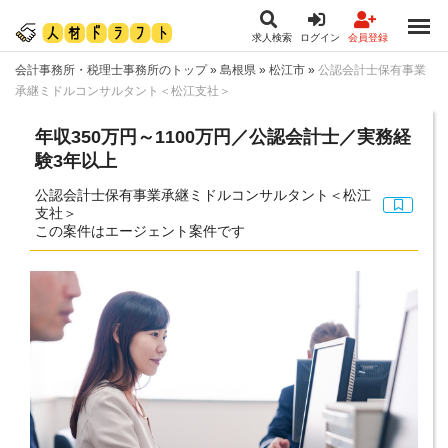
求人検索
ログイン
会員登録
会計事務所・税理士事務所のトップ
»
島根県
»
松江市
»
公認会計士保有事業
承継ミドルコンサルタント＜松江支社＞
年収350万円～1100万円／公認会計士／実務経
験3年以上
公認会計士保有事業承継ミドルコンサルタント＜松江
支社＞
この案件はエージェント案件です