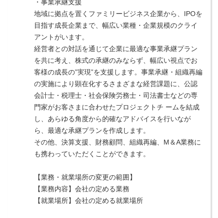
・事業承継支援
地域に拠点を置くファミリービジネス企業から、IPOを
目指す成長企業まで、幅広い業種・企業規模のクライ
アントがいます。
経営者との対話を通じて企業に最適な事業承継プラン
を共に考え、株式の承継のみならず、幅広い視点でお
客様の成長の”実現”を支援します。事業承継・組織再編
の実施により顕在化するさまざまな経営課題に、公認
会計士・税理士・社会保険労務士・司法書士などの専
門家がお客さまに合わせたプロジェクトチ ームを結成
し、あらゆる角度から的確なアドバイスを行いなが
ら、最適な承継プランを作成します。
その他、決算支援、財務顧問、組織再編、M＆A業務に
も携わっていただくことができます。
【業務・就業場所の変更の範囲】
【業務内容】会社の定める業務
【就業場所】会社の定める就業場所