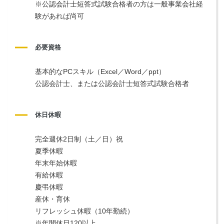
※公認会計士短答式試験合格者の方は一般事業会社経
験があれば尚可
必要資格
基本的なPCスキル（Excel／Word／ppt）
公認会計士、または公認会計士短答式試験合格者
休日休暇
完全週休2日制（土／日）祝
夏季休暇
年末年始休暇
有給休暇
慶弔休暇
産休・育休
リフレッシュ休暇（10年勤続）
※年間休日120以上