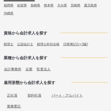
福岡県
佐賀県
長崎県
熊本県
大分県
宮崎県
鹿児島県
沖縄県
資格から会計求人を探す
税理士
公認会計士
税理士科目合格
日商簿記(1〜3級)
業種から会計求人を探す
会計事務所
企業
監査法人
雇用形態から会計求人を探す
正社員
契約社員
パート・アルバイト
業務委託