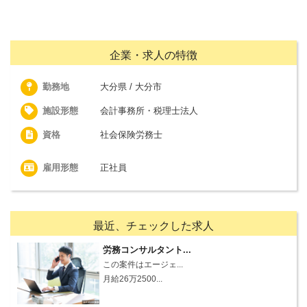
企業・求人の特徴
勤務地
大分県 / 大分市
施設形態
会計事務所・税理士法人
資格
社会保険労務士
雇用形態
正社員
最近、チェックした求人
労務コンサルタント...
この案件はエージェ...
月給26万2500...