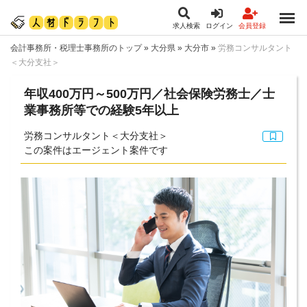
求人検索
ログイン
会員登録
会計事務所・税理士事務所のトップ
»
大分県
»
大分市
»
労務コンサルタント
＜大分支社＞
年収400万円～500万円／社会保険労務士／士
業事務所等での経験5年以上
労務コンサルタント＜大分支社＞
この案件はエージェント案件です