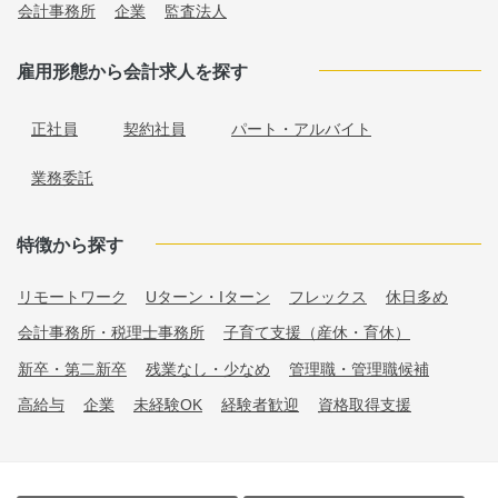
会計事務所
企業
監査法人
雇用形態から会計求人を探す
正社員
契約社員
パート・アルバイト
業務委託
特徴から探す
リモートワーク
Uターン・Iターン
フレックス
休日多め
会計事務所・税理士事務所
子育て支援（産休・育休）
新卒・第二新卒
残業なし・少なめ
管理職・管理職候補
高給与
企業
未経験OK
経験者歓迎
資格取得支援