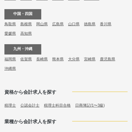
中国・四国
鳥取県
島根県
岡山県
広島県
山口県
徳島県
香川県
愛媛県
高知県
九州・沖縄
福岡県
佐賀県
長崎県
熊本県
大分県
宮崎県
鹿児島県
沖縄県
資格から会計求人を探す
税理士
公認会計士
税理士科目合格
日商簿記(1〜3級)
業種から会計求人を探す