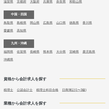
滋賀県
京都府
大阪府
兵庫県
奈良県
和歌山県
中国・四国
鳥取県
島根県
岡山県
広島県
山口県
徳島県
香川県
愛媛県
高知県
九州・沖縄
福岡県
佐賀県
長崎県
熊本県
大分県
宮崎県
鹿児島県
沖縄県
資格から会計求人を探す
税理士
公認会計士
税理士科目合格
日商簿記(1〜3級)
業種から会計求人を探す