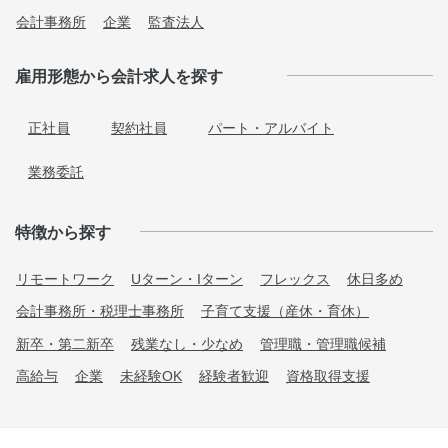
会計事務所
企業
監査法人
雇用形態から会計求人を探す
正社員
契約社員
パート・アルバイト
業務委託
特徴から探す
リモートワーク
Uターン・Iターン
フレックス
休日多め
会計事務所・税理士事務所
子育て支援（産休・育休）
新卒・第二新卒
残業なし・少なめ
管理職・管理職候補
高給与
企業
未経験OK
経験者歓迎
資格取得支援