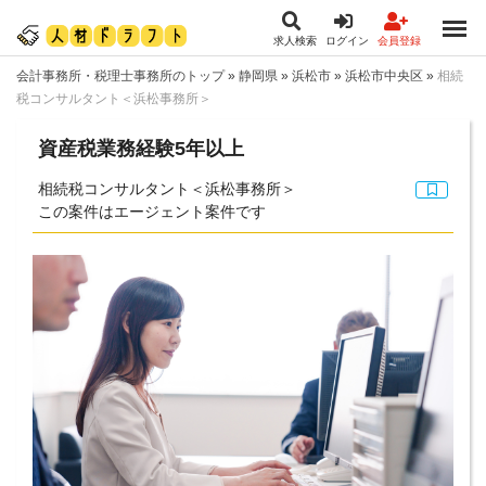
求人検索
ログイン
会員登録
会計事務所・税理士事務所のトップ
»
静岡県
»
浜松市
»
浜松市中央区
»
相続
税コンサルタント＜浜松事務所＞
資産税業務経験5年以上
相続税コンサルタント＜浜松事務所＞
この案件はエージェント案件です