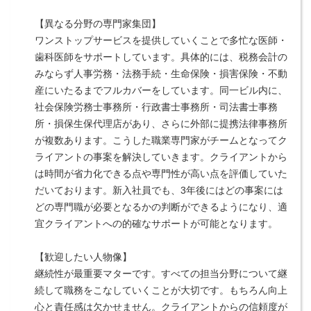
【異なる分野の専門家集団】
ワンストップサービスを提供していくことで多忙な医師・
歯科医師をサポートしています。具体的には、税務会計の
みならず人事労務・法務手続・生命保険・損害保険・不動
産にいたるまでフルカバーをしています。同一ビル内に、
社会保険労務士事務所・行政書士事務所・司法書士事務
所・損保生保代理店があり、さらに外部に提携法律事務所
が複数あります。こうした職業専門家がチームとなってク
ライアントの事案を解決していきます。クライアントから
は時間が省力化できる点や専門性が高い点を評価していた
だいております。新入社員でも、3年後にはどの事案には
どの専門職が必要となるかの判断ができるようになり、適
宜クライアントへの的確なサポートが可能となります。
【歓迎したい人物像】
継続性が最重要マターです。すべての担当分野について継
続して職務をこなしていくことが大切です。もちろん向上
心と責任感は欠かせません。クライアントからの信頼度が