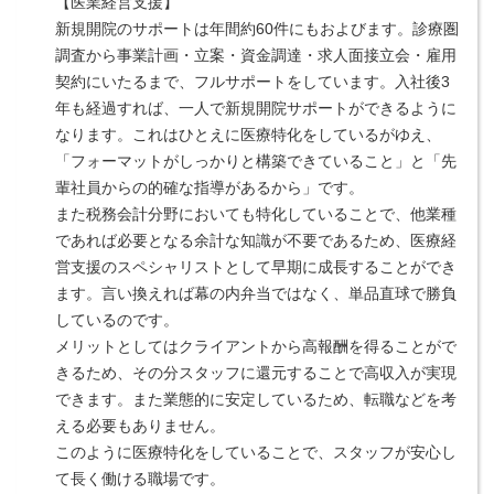
【医業経営支援】
新規開院のサポートは年間約60件にもおよびます。診療圏
調査から事業計画・立案・資金調達・求人面接立会・雇用
契約にいたるまで、フルサポートをしています。入社後3
年も経過すれば、一人で新規開院サポートができるように
なります。これはひとえに医療特化をしているがゆえ、
「フォーマットがしっかりと構築できていること」と「先
輩社員からの的確な指導があるから」です。
また税務会計分野においても特化していることで、他業種
であれば必要となる余計な知識が不要であるため、医療経
営支援のスペシャリストとして早期に成長することができ
ます。言い換えれば幕の内弁当ではなく、単品直球で勝負
しているのです。
メリットとしてはクライアントから高報酬を得ることがで
きるため、その分スタッフに還元することで高収入が実現
できます。また業態的に安定しているため、転職などを考
える必要もありません。
このように医療特化をしていることで、スタッフが安心し
て長く働ける職場です。