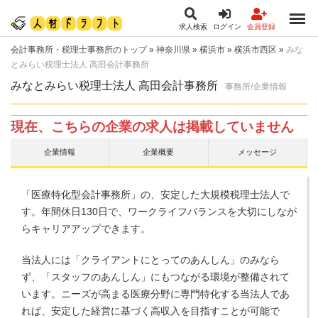
求人検索
ログイン
会員登録
会計事務所・税理士事務所のトップ
»
神奈川県
»
横浜市
»
横浜市西区
»
みな
とみらい税理士法人 高田会計事務所
みなとみらい税理士法人 高田会計事務所
事務所/企業情報
現在、こちらの企業の求人は掲載していません
企業情報
企業概要
メッセージ
「医療特化型会計事務所」の、安定した大規模税理士法人で
す。年間休日130日で、ワークライフバランスを大切にしなが
らキャリアアップできます。
当法人には「クライアントにとってのあんしん」のみなら
ず、「スタッフのあんしん」にもつながる環境が整備されて
います。ニーズが高まる医療分野に専門特化する当法人であ
れば、安定した経営に基づく高収入を目指すことが可能で