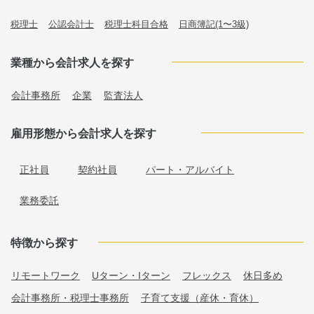
税理士
公認会計士
税理士科目合格
日商簿記(1〜3級)
業種から会計求人を探す
会計事務所
企業
監査法人
雇用形態から会計求人を探す
正社員
契約社員
パート・アルバイト
業務委託
特徴から探す
リモートワーク
Uターン・Iターン
フレックス
休日多め
会計事務所・税理士事務所
子育て支援（産休・育休）