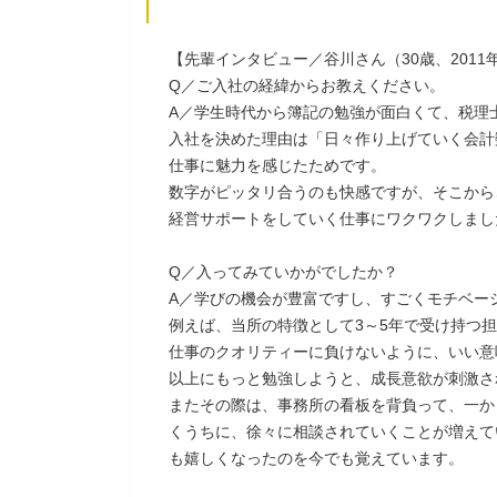
【先輩インタビュー／谷川さん（30歳、2011
Q／ご入社の経緯からお教えください。
A／学生時代から簿記の勉強が面白くて、税理
入社を決めた理由は「日々作り上げていく会計
仕事に魅力を感じたためです。
数字がピッタリ合うのも快感ですが、そこから
経営サポートをしていく仕事にワクワクしまし
Q／入ってみていかがでしたか？
A／学びの機会が豊富ですし、すごくモチベー
例えば、当所の特徴として3～5年で受け持つ
仕事のクオリティーに負けないように、いい意
以上にもっと勉強しようと、成長意欲が刺激さ
またその際は、事務所の看板を背負って、一か
くうちに、徐々に相談されていくことが増えて
も嬉しくなったのを今でも覚えています。