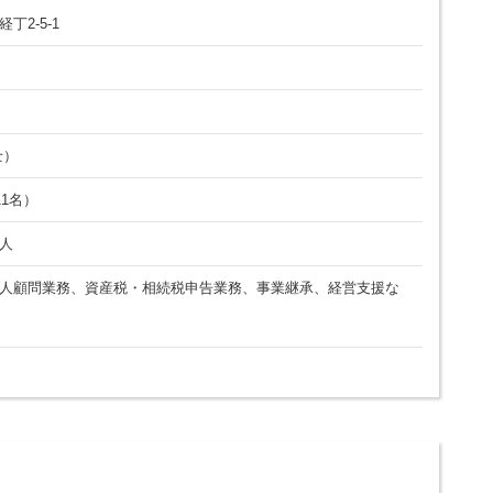
2-5-1
士）
11名）
人
人顧問業務、資産税・相続税申告業務、事業継承、経営支援な