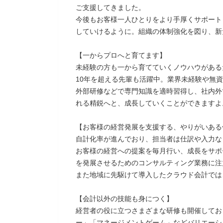
ご支援してきました。
今後もお客様一人ひとりをより手厚くサポート
していけるように。組織の体制強化を図り、新
【一からプロへと育てます】
未経験の方も一から育てていくノウハウがある
10年を超える先輩も活躍中。業界未経験や無
外部研修などで専門知識を適時習得し、社内外
れる精鋭へと、成長していくことができますよ
【お客様の経営発展を支援する、やりがいある
自計化率が進んでおり、担当者は仕訳や入力な
お客様の経営への提案を毎月行い、成長をサポ
を発展させるためのコンサルティング業務に注
また地域に先駆けて導入したクラウド会計では
【会計以外の技能も身につく】
経営者の役に立つさまざまな研修も開催してお
ー」「マネージメントゲーム」などバリエーシ