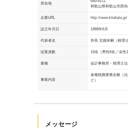
640-8211
所在地
和歌山県和歌山市西布経丁
企業URL
http://www.kitabata.jp/
設立年月日
1989年6月
代表者名
所長 北畑米嗣（税理
従業員数
19名（男性8名／女性
業種
会計事務所・税理士法
各種税務業務全般（法
事業内容
ど）
メッセージ