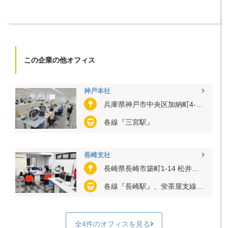
この企業の他オフィス
神戸本社
兵庫県神戸市中央区加納町4-4-17 ニッセイ三宮ビル6階
各線『三宮駅』
長崎支社
長崎県長崎市築町1-14 松井ビル1階
各線『長崎駅』、蛍茶屋支線『西浜町停留場』
全4件のオフィスを見る