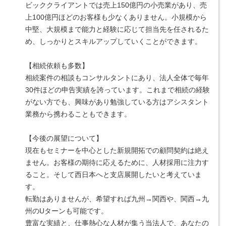
ビッククライアントでは売上150億円の小売業があり、売
上100億円ほどのお客様も少なくありません。小規模から
中堅、大規模まで能力と経験に応じて担当先を任されるた
め、しっかりとスキルアップしていくことができます。
【相続依頼も多数】
相続案件の相談もコンサルタントにあり、法人全体で毎年
30件ほどの申告実績を誇っています。これまで相続の経験
がない方でも、興味があり勉強している方はアシスタント
業務から携わることもできます。
【今後の展望について】
現在もセミナーを中心とした新規開拓での顧問契約は絶え
ません。お客様の期待に応えるために、人材採用に注力す
ること。そして西日本へと支店展開したいと考えていま
す。
転勤はありませんが、希望すれば九州→関西や、関西→九
州のUターンも可能です。
豊富な実績と、仕事熱心な人材が集う当法人で、あなたの