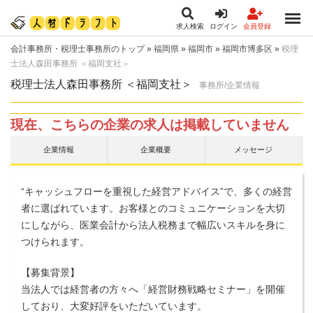
求人検索
ログイン
会員登録
会計事務所・税理士事務所のトップ
»
福岡県
»
福岡市
»
福岡市博多区
»
税理
士法人森田事務所 ＜福岡支社＞
税理士法人森田事務所 ＜福岡支社＞
事務所/企業情報
現在、こちらの企業の求人は掲載していません
企業情報
企業概要
メッセージ
“キャッシュフローを重視した経営アドバイス”で、多くの経営
者に選ばれています。お客様とのコミュニケーションを大切
にしながら、医業会計から法人税務まで幅広いスキルを身に
つけられます。
【募集背景】
当法人では経営者の方々へ「経営財務戦略セミナー」を開催
しており、大変好評をいただいています。