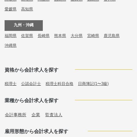
愛媛県
高知県
九州・沖縄
福岡県
佐賀県
長崎県
熊本県
大分県
宮崎県
鹿児島県
沖縄県
資格から会計求人を探す
税理士
公認会計士
税理士科目合格
日商簿記(1〜3級)
業種から会計求人を探す
会計事務所
企業
監査法人
雇用形態から会計求人を探す