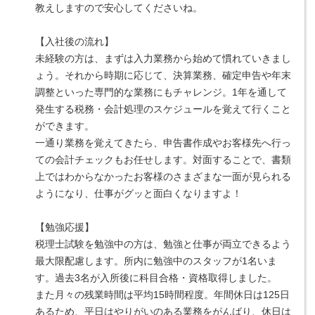
教えしますので安心してくださいね。
【入社後の流れ】
未経験の方は、まずは入力業務から始めて慣れていきまし
ょう。それから時期に応じて、決算業務、確定申告や年末
調整といった専門的な業務にもチャレンジ。1年を通して
発生する税務・会計処理のスケジュールを覚えて行くこと
ができます。
一通り業務を覚えてきたら、申告書作成やお客様先へ行っ
ての会計チェックもお任せします。対面することで、書類
上ではわからなかったお客様のさまざまな一面が見られる
ようになり、仕事がグッと面白くなりますよ！
【勉強応援】
税理士試験を勉強中の方は、勉強と仕事が両立できるよう
最大限配慮します。所内に勉強中のスタッフが1名いま
す。過去3名が入所後に科目合格・資格取得しました。
また月々の残業時間は平均15時間程度。年間休日は125日
あるため、平日はやりがいのある業務をがんばり、休日は