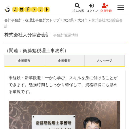
求人検索
ログイン
会員登録
会計事務所・税理士事務所のトップ
»
大分県
»
大分市
»
株式会社大分綜合会
計
株式会社大分綜合会計
事務所/企業情報
（関連：衞藤勉税理士事務所）
企業情報
企業概要
メッセージ
未経験・新卒歓迎！一から学び、スキルを身に付けることが
できます。勉強時間もしっかり確保して、資格取得にも励め
る環境です。