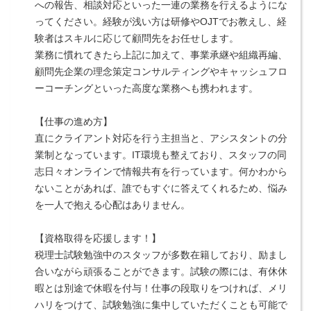
への報告、相談対応といった一連の業務を行えるようにな
ってください。経験が浅い方は研修やOJTでお教えし、経
験者はスキルに応じて顧問先をお任せします。
業務に慣れてきたら上記に加えて、事業承継や組織再編、
顧問先企業の理念策定コンサルティングやキャッシュフロ
ーコーチングといった高度な業務へも携われます。
【仕事の進め方】
直にクライアント対応を行う主担当と、アシスタントの分
業制となっています。IT環境も整えており、スタッフの同
志日々オンラインで情報共有を行っています。何かわから
ないことがあれば、誰でもすぐに答えてくれるため、悩み
を一人で抱える心配はありません。
【資格取得を応援します！】
税理士試験勉強中のスタッフが多数在籍しており、励まし
合いながら頑張ることができます。試験の際には、有休休
暇とは別途で休暇を付与！仕事の段取りをつければ、メリ
ハリをつけて、試験勉強に集中していただくことも可能で