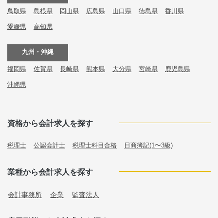
鳥取県
島根県
岡山県
広島県
山口県
徳島県
香川県
愛媛県
高知県
九州・沖縄
福岡県
佐賀県
長崎県
熊本県
大分県
宮崎県
鹿児島県
沖縄県
資格から会計求人を探す
税理士
公認会計士
税理士科目合格
日商簿記(1〜3級)
業種から会計求人を探す
会計事務所
企業
監査法人