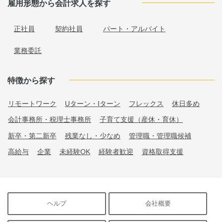
雇用形態から会計求人を探す
正社員
契約社員
パート・アルバイト
業務委託
特徴から探す
リモートワーク
Uターン・Iターン
フレックス
休日多め
会計事務所・税理士事務所
子育て支援（産休・育休）
新卒・第二新卒
残業なし・少なめ
管理職・管理職候補
高給与
企業
未経験OK
経験者歓迎
資格取得支援
ヘルプ
会社概要