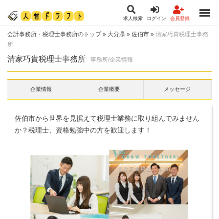
求人検索
ログイン
会員登録
会計事務所・税理士事務所のトップ
»
大分県
»
佐伯市
»
清家巧貴税理士事務
所
清家巧貴税理士事務所
事務所/企業情報
企業情報
企業概要
メッセージ
佐伯市から世界を見据えて税理士業務に取り組んでみません
か？税理士、資格勉強中の方を歓迎します！