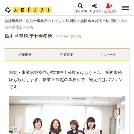
求人検索
ログイン
会員登録
会計事務所・税理士事務所のトップ
»
静岡県
»
静岡市
»
静岡市駿河区
»
橋本
昌幸税理士事務所
橋本昌幸税理士事務所
事務所/企業情報
企業情報
企業概要
メッセージ
相続・事業承継案件が増加中！経験者はもちろん、業務未経
験も歓迎します。創業70年超の事務所で、安定性はバツグン
です。