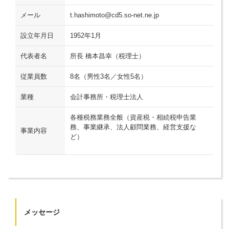
メール
t.hashimoto@cd5.so-net.ne.jp
設立年月日
1952年1月
代表者名
所長 橋本昌幸（税理士）
従業員数
8名（男性3名／女性5名）
業種
会計事務所・税理士法人
各種税務業務全般（資産税・相続税申告業
務、事業継承、法人顧問業務、経営支援な
事業内容
ど）
メッセージ