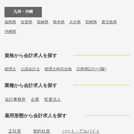
九州・沖縄
福岡県
佐賀県
長崎県
熊本県
大分県
宮崎県
鹿児島県
沖縄県
資格から会計求人を探す
税理士
公認会計士
税理士科目合格
日商簿記(1〜3級)
業種から会計求人を探す
会計事務所
企業
監査法人
雇用形態から会計求人を探す
正社員
契約社員
パート・アルバイト