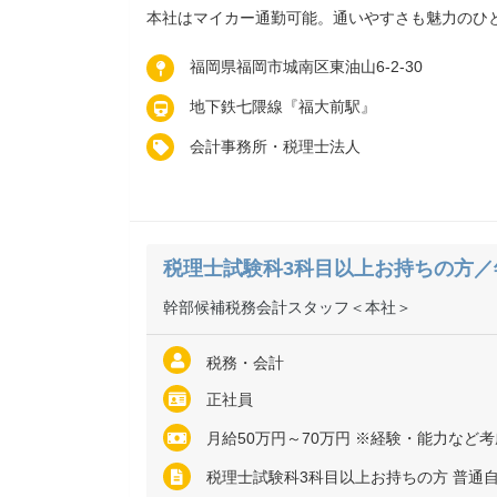
本社はマイカー通勤可能。通いやすさも魅力のひ
福岡県福岡市城南区東油山6-2-30
地下鉄七隈線『福大前駅』
会計事務所・税理士法人
税理士試験科3科目以上お持ちの方／
幹部候補税務会計スタッフ＜本社＞
税務・会計
正社員
月給50万円～70万円 ※経験・能力など考慮の上、決定いたしま
税理士試験科3科目以上お持ちの方 普通自