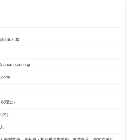
6-2-30
@dance.ocn.ne.jp
x.com/
（税理士）
性8名）
人
人顧問業務、資産税・相続税申告業務、事業継承、経営支援な