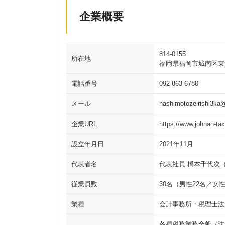
企業概要
814-0155
所在地
福岡県福岡市城南区東油山
電話番号
092-863-6780
メール
hashimotozeirishi3ka
企業URL
https://www.johnan-ta
設立年月日
2021年11月
代表者名
代表社員 橋本千代次
従業員数
30名（男性22名／女
業種
会計事務所・税理士法
各種税務業務全般（法