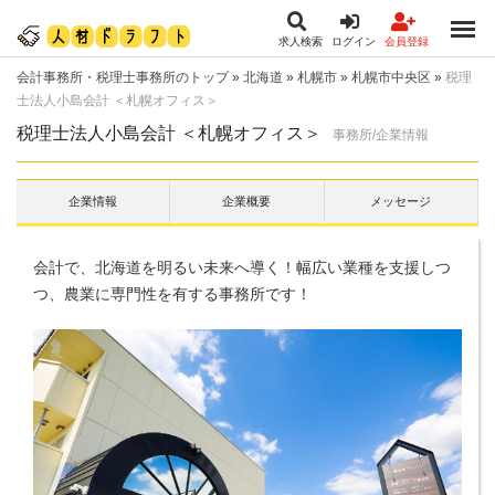
求人検索
ログイン
会員登録
会計事務所・税理士事務所のトップ
»
北海道
»
札幌市
»
札幌市中央区
»
税理
士法人小島会計 ＜札幌オフィス＞
税理士法人小島会計 ＜札幌オフィス＞
事務所/企業情報
企業情報
企業概要
メッセージ
会計で、北海道を明るい未来へ導く！幅広い業種を支援しつ
つ、農業に専門性を有する事務所です！