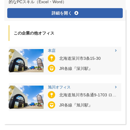
的なPCスキル（Excel・Word）
詳細を開く
この企業の他オフィス
本店
北海道深川市3条15-30
JR各線『深川駅』
旭川オフィス
北海道旭川市5条通9-1703 ロイヤルビル5階
JR各線『旭川駅』