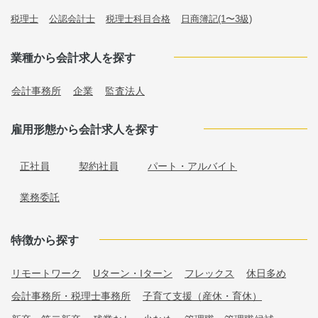
税理士
公認会計士
税理士科目合格
日商簿記(1〜3級)
業種から会計求人を探す
会計事務所
企業
監査法人
雇用形態から会計求人を探す
正社員
契約社員
パート・アルバイト
業務委託
特徴から探す
リモートワーク
Uターン・Iターン
フレックス
休日多め
会計事務所・税理士事務所
子育て支援（産休・育休）