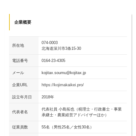
企業概要
074-0003
所在地
北海道深川市3条15-30
電話番号
0164-23-4305
メール
kojitax.soumu@kojitax.jp
企業URL
https://kojimakaikei.pro/
設立年月日
2018年
代表社員 小島拓也（税理士・行政書士・事業
代表者名
承継士・農業経営アドバイザーほか）
従業員数
55名（男性25名／女性30名）