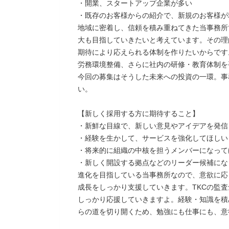
・開業、スタートアップ企業が多い
・既存のお客様からの紹介で、新規のお客様が
地域に密着し、信頼を積み重ねてきた当事務所
大も目指していきたいと考えています。その理
期待により応えられる体制を作りたいからです
労務環境整備、さらに社内の研修・教育体制を
今回の募集はそうした未来への投資の一環。事
い。
【新しく採用する方に期待すること】
・新鮮な目線で、新しい意見やアイデアを発信
・経験を生かして、サービスを強化してほしい
・将来的に組織の中核を担うメンバーになって
・新しく開設する拠点などのリーダー候補にな
進化を目指している当事務所なので、意欲に応
成長をしっかり支援していきます。TKCの監
しっかり応援していきますよ。経験・知識を積
らの道を切り開くため、勉強にも仕事にも、意