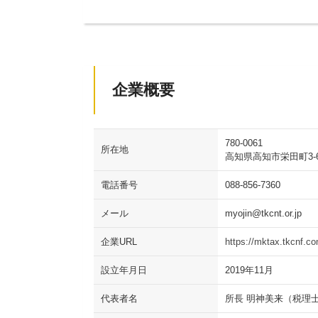
企業概要
780-0061
所在地
高知県高知市栄田町3-6-3
電話番号
088-856-7360
メール
myojin@tkcnt.or.jp
企業URL
https://mktax.tkcnf.c
設立年月日
2019年11月
代表者名
所長 明神美来（税理