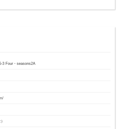
 Four・seasons2A
om/
士）