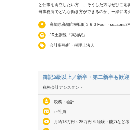
と仕事を両立したい方…、そうした方はぜひご応
当事務所でどんな働き方ができるのか、一緒に考
高知県高知市栄田町3-6-3 Four・seasons2
JR土讃線『高知駅』
会計事務所・税理士法人
簿記3級以上／新卒・第二新卒も歓迎
税務会計アシスタント
税務・会計
正社員
月給18万円～25万円 ※経験・能力など