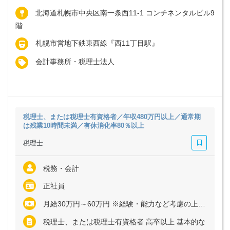
北海道札幌市中央区南一条西11-1 コンチネンタルビル9
階
札幌市営地下鉄東西線『西11丁目駅』
会計事務所・税理士法人
税理士、または税理士有資格者／年収480万円以上／通常期
は残業10時間未満／有休消化率80％以上
税理士
税務・会計
正社員
月給30万円～60万円 ※経験・能力など考慮の上、決定いたします ※上記に固定残業代（月33時間分＝6万9000円～13万7000円）を含む ※超過分は別途全額支給
税理士、または税理士有資格者 高卒以上 基本的な