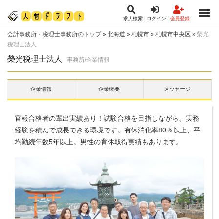
求人検索
ログイン
会員登録
会計事務所・税理士事務所のトップ
»
北海道
»
札幌市
»
札幌市中央区
»
榮光
税理士法人
榮光税理士法人
事務所/企業情報
企業情報
企業概要
メッセージ
官報合格者の輩出実績あり！試験合格を目指しながら、実務
経験を積んで成長できる環境です。有休消化率80％以上、平
均勤続年数5年以上。男性の育休取得実績もあります。