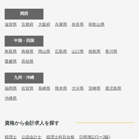
関西
滋賀県
京都府
大阪府
兵庫県
奈良県
和歌山県
中国・四国
鳥取県
島根県
岡山県
広島県
山口県
徳島県
香川県
愛媛県
高知県
九州・沖縄
福岡県
佐賀県
長崎県
熊本県
大分県
宮崎県
鹿児島県
沖縄県
資格から会計求人を探す
税理士
公認会計士
税理士科目合格
日商簿記(1〜3級)