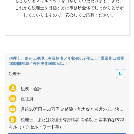
もさらなるスキルアップを目指していただけます。また、
これから税理士を目指す方は事務所全体でしっかりとサポ
ートしてまいりますので、安心してご応募ください。
税理士、または税理士有資格者／年収480万円以上／通常期は残業
10時間未満／有休消化率80％以上
税理士
税務・会計
正社員
月給30万円～60万円 ※経験・能力など考慮の上、決定いたします ※上記に固定残業代（月33時間分＝6万9000円～13万7000円）を含む ※超過分は別途全額支給
税理士、または税理士有資格者 高卒以上 基本的なPCス
キル（エクセル・ワード等）