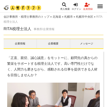
求人検索
ログイン
会員登録
会計事務所・税理士事務所のトップ
»
北海道
»
札幌市
»
札幌市中央区
»
RITA
税理士法人
RITA税理士法人
事務所/企業情報
企業情報
企業概要
メッセージ
「正直、親切、誠心誠意」をモットーに、顧問先の真からの
繁栄をサポートする税理士法人です。高い専門性だけでな
く、人間力も磨きながら、感動される仕事を提供できる人材
を目指しませんか？