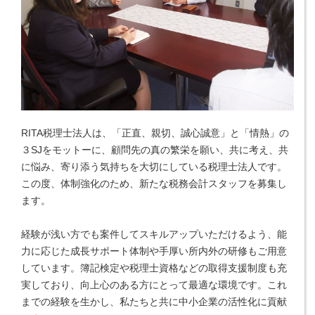
RITA税理士法人は、「正直、親切、誠心誠意」と「情熱」の
３SJをモットーに、顧問先の真の繁栄を願い、共に考え、共
に悩み、寄り添う気持ちを大切にしている税理士法人です。
この度、体制強化のため、新たな税務会計スタッフを募集し
ます。
経験が浅い方でも案件してスキルアップいただけるよう、能
力に応じた成長サポート体制や手厚い所内外の研修もご用意
しています。簿記検定や税理士資格などの取得支援制度も充
実しており、向上心のある方にとって最適な環境です。これ
までの経験を生かし、私たちと共に中小企業の活性化に貢献