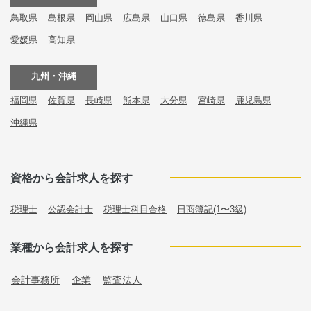
鳥取県
島根県
岡山県
広島県
山口県
徳島県
香川県
愛媛県
高知県
九州・沖縄
福岡県
佐賀県
長崎県
熊本県
大分県
宮崎県
鹿児島県
沖縄県
資格から会計求人を探す
税理士
公認会計士
税理士科目合格
日商簿記(1〜3級)
業種から会計求人を探す
会計事務所
企業
監査法人