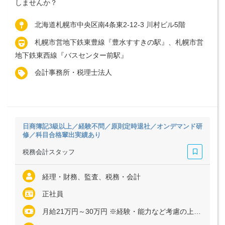
しませんか？
北海道札幌市中央区南4条東2-12-3 川村ビル5階
札幌市営地下鉄東豊線『豊水すすきの駅』、札幌市営
地下鉄東西線『バスセンター前駅』
会計事務所・税理士法人
日商簿記3級以上／経験不問／原則定時退社／オンデマンド研
修／科目合格輩出実績あり
税務会計スタッフ
経理・財務、監査、税務・会計
正社員
月給21万円～30万円 ※経験・能力など考慮の上、決定いたします ※残業代は全額支給