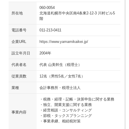
060-0054
所在地
北海道札幌市中央区南4条東2-12-3 川村ビル5
階
電話番号
011-213-0411
企業URL
https://www.yamamikaikei.jp/
設立年月日
2004年
代表者名
代表 山美幹生（税理士）
従業員数
12名（男性5名／女性7名）
業種
会計事務所・税理士法人
・税務・経理・記帳・決算申告に関する業務
・独立、開業支援に関する業務
・経営相談・コンサルティング
事業内容
・節税・タックスプランニング
・事業承継、相続税対策