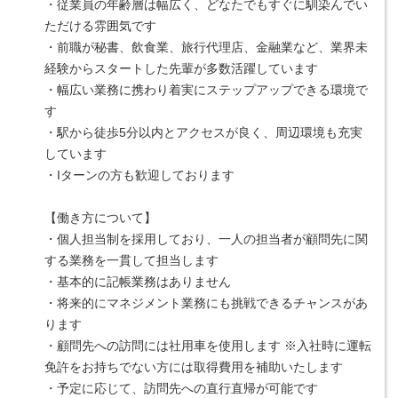
・従業員の年齢層は幅広く、どなたでもすぐに馴染んでい
ただける雰囲気です
・前職が秘書、飲食業、旅行代理店、金融業など、業界未
経験からスタートした先輩が多数活躍しています
・幅広い業務に携わり着実にステップアップできる環境で
す
・駅から徒歩5分以内とアクセスが良く、周辺環境も充実
しています
・Iターンの方も歓迎しております
【働き方について】
・個人担当制を採用しており、一人の担当者が顧問先に関
する業務を一貫して担当します
・基本的に記帳業務はありません
・将来的にマネジメント業務にも挑戦できるチャンスがあ
ります
・顧問先への訪問には社用車を使用します ※入社時に運転
免許をお持ちでない方には取得費用を補助いたします
・予定に応じて、訪問先への直行直帰が可能です