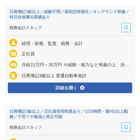
日商簿記3級以上／経験不問／原則定時退社／オンデマンド研修／
科目合格輩出実績あり
税務会計スタッフ
経理・財務、監査、税務・会計
正社員
月給21万円～30万円 ※経験・能力など考慮の上、決定いたします ※残業代は全額支給
日商簿記3級以上 普通自動車免許
詳細を開く
日商簿記3級以上／正社員登用制度あり／1日5時間・週4日以上勤
務／子育てや勉強と両立可能
税務会計スタッフ