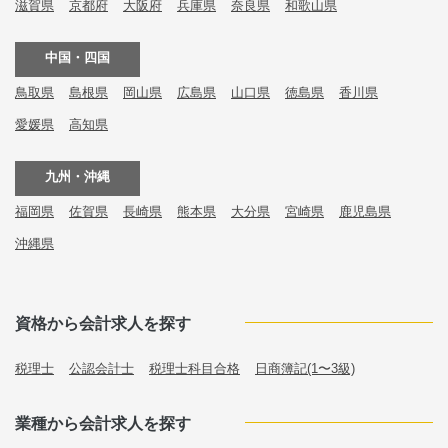
滋賀県
京都府
大阪府
兵庫県
奈良県
和歌山県
中国・四国
鳥取県
島根県
岡山県
広島県
山口県
徳島県
香川県
愛媛県
高知県
九州・沖縄
福岡県
佐賀県
長崎県
熊本県
大分県
宮崎県
鹿児島県
沖縄県
資格から会計求人を探す
税理士
公認会計士
税理士科目合格
日商簿記(1〜3級)
業種から会計求人を探す