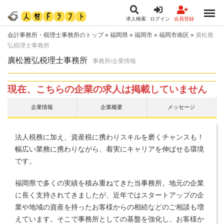
求人検索
ログイン
会員登録
会計事務所・税理士事務所のトップ
»
福岡県
»
福岡市
»
福岡市南区
»
廣松雅
弘税理士事務所
廣松雅弘税理士事務所
事務所/企業情報
現在、こちらの企業の求人は掲載していません
企業情報
企業概要
メッセージ
法人税務に加え、資産税に携わりスキルを磨くチャンスも！
幅広い業務に携わりながら、着実にキャリアを伸ばせる環境
です。
福岡県で多くの実績を積み重ねてきた当事務所。地元の企業
に長く支持されてきましたが、近年ではスタートアップの企
業や地域の資産を持ったお客様からの相続などのご相談も増
えています。そこで事務所としての基盤を強化し、お客様か