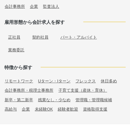
会計事務所
企業
監査法人
雇用形態から会計求人を探す
正社員
契約社員
パート・アルバイト
業務委託
特徴から探す
リモートワーク
Uターン・Iターン
フレックス
休日多め
会計事務所・税理士事務所
子育て支援（産休・育休）
新卒・第二新卒
残業なし・少なめ
管理職・管理職候補
高給与
企業
未経験OK
経験者歓迎
資格取得支援