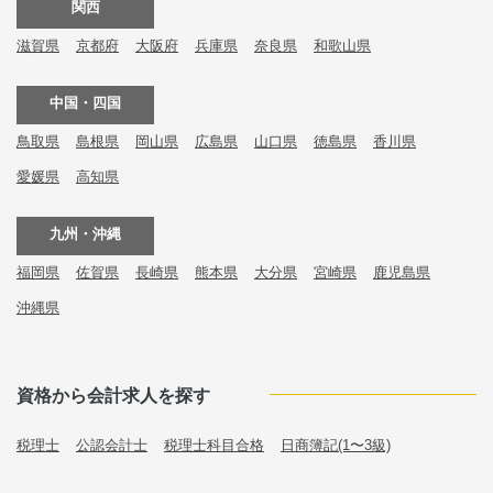
関西
滋賀県
京都府
大阪府
兵庫県
奈良県
和歌山県
中国・四国
鳥取県
島根県
岡山県
広島県
山口県
徳島県
香川県
愛媛県
高知県
九州・沖縄
福岡県
佐賀県
長崎県
熊本県
大分県
宮崎県
鹿児島県
沖縄県
資格から会計求人を探す
税理士
公認会計士
税理士科目合格
日商簿記(1〜3級)