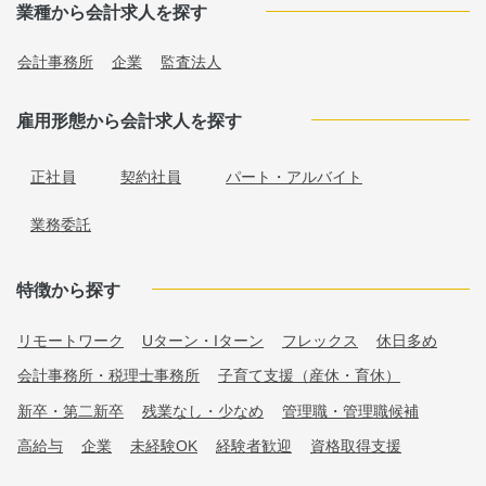
業種から会計求人を探す
会計事務所
企業
監査法人
雇用形態から会計求人を探す
正社員
契約社員
パート・アルバイト
業務委託
特徴から探す
リモートワーク
Uターン・Iターン
フレックス
休日多め
会計事務所・税理士事務所
子育て支援（産休・育休）
新卒・第二新卒
残業なし・少なめ
管理職・管理職候補
高給与
企業
未経験OK
経験者歓迎
資格取得支援