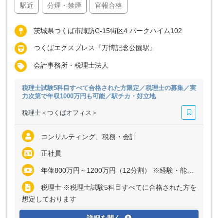
駅近
分煙・禁煙
官報合格
茨城県つくば市諏訪C-15街区4 パークハイム102
つくばエクスプレス『万博記念公園駅』
会計事務所・税理士法人
税理士試験5科目すべて合格された方限定／税理士の募集／実
力次第で年収1000万円も可能／駅チカ・好立地
税理士＜つくばオフィス＞
コンサルティング、税務・会計
正社員
年俸800万円～1200万円（12分割） ※経験・能力など考慮の上、決定いたします ※上記に固定残業代（月50時間分＝23万円～40万円）を含む ※超過分は別途全額支給
税理士 ※税理士試験5科目すべてに合格された方を
想定しております