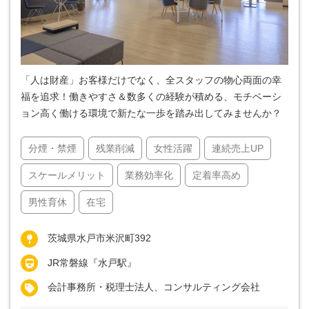
「人は財産」お客様だけでなく、全スタッフの物心両面の幸
福を追求！働きやすさ＆数多くの経験が積める、モチベーシ
ョン高く働ける環境で新たな一歩を踏み出してみませんか？
分煙・禁煙
残業削減
女性活躍
連続売上UP
スケールメリット
業務効率化
定着率高め
男性育休
在宅
茨城県水戸市米沢町392
JR常磐線『水戸駅』
会計事務所・税理士法人、コンサルティング会社