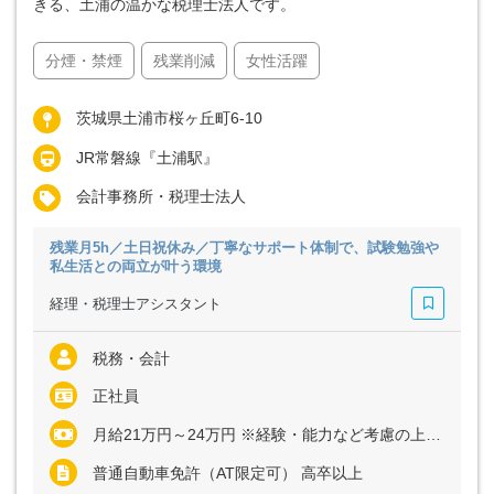
きる、土浦の温かな税理士法人です。
分煙・禁煙
残業削減
女性活躍
茨城県土浦市桜ヶ丘町6-10
JR常磐線『土浦駅』
会計事務所・税理士法人
残業月5h／土日祝休み／丁寧なサポート体制で、試験勉強や
私生活との両立が叶う環境
経理・税理士アシスタント
税務・会計
正社員
月給21万円～24万円 ※経験・能力など考慮の上、決定いたします ※残業代は全額支給
普通自動車免許（AT限定可） 高卒以上