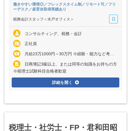
働きやすい環境◎／フレックスタイム制／リモート可／フリ
ーデスク／産育休取得実績あり
税務会計スタッフ＜水戸オフィス＞
コンサルティング、税務・会計
正社員
月給23万1000円～30万円 ※経験・能力など考慮の上、決定いたします ※上記に固定残業代（月30時間分＝4万1185円～5万3541円）を含む ※超過分は別途全額支給
日商簿記3級以上、または同等の知識をお持ちの方
※税理士試験科目合格者歓迎
詳細を開く
税理士・社労士・FP・君和田昭