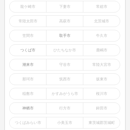
龍ケ崎市
下妻市
常総市
常陸太田市
高萩市
北茨城市
笠間市
取手市
牛久市
つくば市
ひたちなか市
鹿嶋市
潮来市
守谷市
常陸大宮市
那珂市
筑西市
坂東市
稲敷市
かすみがうら市
桜川市
神栖市
行方市
鉾田市
つくばみらい市
小美玉市
東茨城郡茨城町