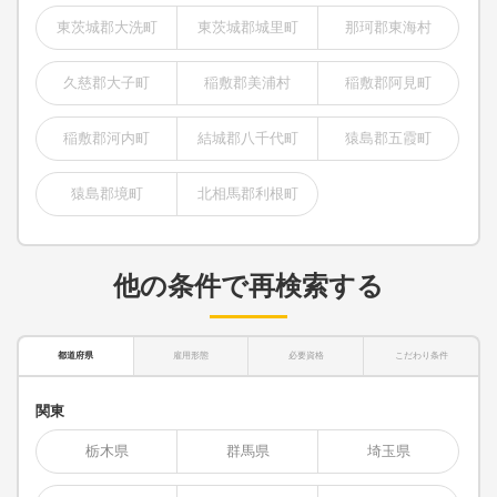
東茨城郡大洗町
東茨城郡城里町
那珂郡東海村
久慈郡大子町
稲敷郡美浦村
稲敷郡阿見町
稲敷郡河内町
結城郡八千代町
猿島郡五霞町
猿島郡境町
北相馬郡利根町
他の条件で再検索する
都道府県
雇用形態
必要資格
こだわり条件
関東
栃木県
群馬県
埼玉県