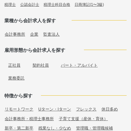
税理士
公認会計士
税理士科目合格
日商簿記(1〜3級)
業種から会計求人を探す
会計事務所
企業
監査法人
雇用形態から会計求人を探す
正社員
契約社員
パート・アルバイト
業務委託
特徴から探す
リモートワーク
Uターン・Iターン
フレックス
休日多め
会計事務所・税理士事務所
子育て支援（産休・育休）
新卒・第二新卒
残業なし・少なめ
管理職・管理職候補