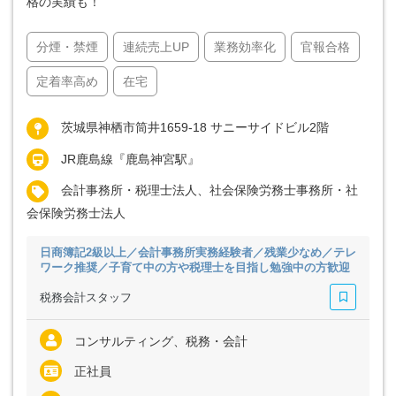
格の実績も！
分煙・禁煙
連続売上UP
業務効率化
官報合格
定着率高め
在宅
茨城県神栖市筒井1659-18 サニーサイドビル2階
JR鹿島線『鹿島神宮駅』
会計事務所・税理士法人、社会保険労務士事務所・社
会保険労務士法人
日商簿記2級以上／会計事務所実務経験者／残業少なめ／テレ
ワーク推奨／子育て中の方や税理士を目指し勉強中の方歓迎
税務会計スタッフ
コンサルティング、税務・会計
正社員