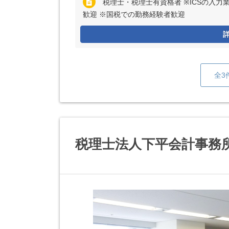
税理士・税理士有資格者 ※ICSの入力
歓迎 ※国税での勤務経験者歓迎
全3
税理士法人下平会計事務所