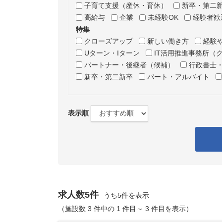
子育て支援（産休・育休）
新卒・第二
高給与
企業
未経験OK
経験者歓
特集
クローズアップ
新しい働き方
経験
Uターン・Iターン
IT活用推進事務所（
パートナー・後継者（候補）
行政書士
新卒・第二新卒
パート・アルバイト
表示順
求人数5件
うち5件を表示
（施設数 3 件中の 1 件目～ 3 件目を表示）