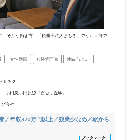
す。そんな働き方、「税理士法人まもる」でなら可能で
減
女性活躍
女性管理職
連続売上UP
ビル302
』、小田急小田原線『百合ヶ丘駅』
ング会社
者／年収370万円以上／残業少なめ／駅から