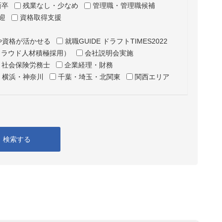
新卒
残業なし・少なめ
管理職・管理職候補
迎
資格取得支援
や資格が活かせる
就職GUIDE ドラフトTIMES2022
クラウド人材積極採用）
会社説明会実施
・社会保険労務士
企業経理・財務
横浜・神奈川
千葉・埼玉・北関東
関西エリア
検索する