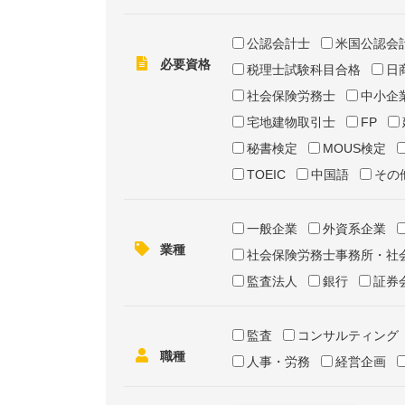
公認会計士
米国公認会
必要資格
税理士試験科目合格
日
社会保険労務士
中小企
宅地建物取引士
FP
秘書検定
MOUS検定
TOEIC
中国語
その
一般企業
外資系企業
業種
社会保険労務士事務所・社
監査法人
銀行
証券
監査
コンサルティング
職種
人事・労務
経営企画