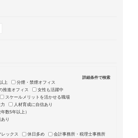
Hide
表示
詳細条件で検索
以上
分煙・禁煙オフィス
の推進オフィス
女性も活躍中
スケールメリットを活かせる職場
注力
人材育成に自信あり
年数5年以上）
績あり
フレックス
休日多め
会計事務所・税理士事務所