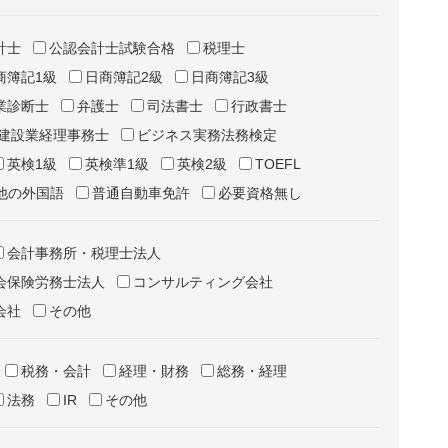
計士
公認会計士試験合格
税理士
商簿記1級
日商簿記2級
日商簿記3級
業診断士
弁護士
司法書士
行政書士
建設業経理事務士
ビジネス実務法務検定
英検1級
英検準1級
英検2級
TOEFL
他の外国語
普通自動車免許
必要資格無し
会計事務所・税理士法人
会保険労務士法人
コンサルティング会社
会社
その他
税務・会計
経理・財務
総務・経理
法務
IR
その他