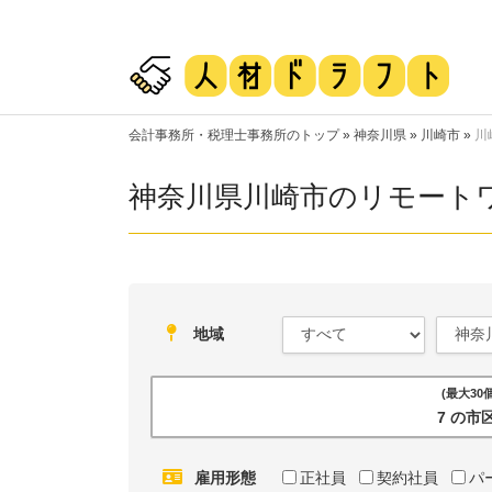
会計事務所・税理士事務所のトップ
»
神奈川県
»
川崎市
»
川
神奈川県川崎市のリモート
地域
(最大3
7 の
雇用形態
正社員
契約社員
パ