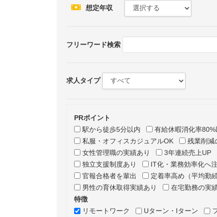
想定年収
フリーワード検索
求人タイプ
PRポイント
駅から徒歩5分以内
有給休暇消化率80%
私服・オフィスカジュアルOK
残業削減
女性管理職の実績あり
3年連続売上UP
独立支援制度あり
IT化・業務効率化へ
官報合格者を輩出
定着率高め（平均勤続
男性の育休取得実績あり
在宅勤務の実
特徴
リモートワーク
Uターン・Iターン