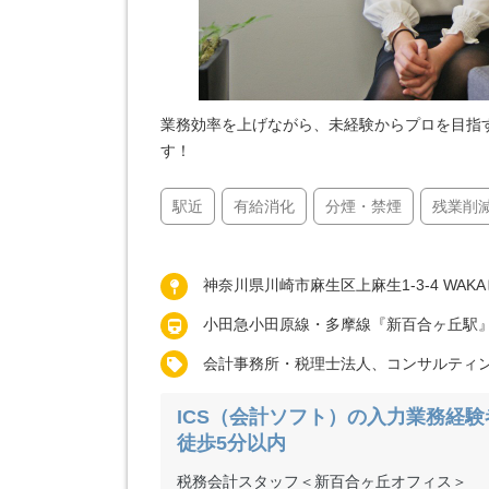
業務効率を上げながら、未経験からプロを目指
す！
駅近
有給消化
分煙・禁煙
残業削
神奈川県川崎市麻生区上麻生1-3-4 WAKA
小田急小田原線・多摩線『新百合ヶ丘駅
会計事務所・税理士法人、コンサルティ
ICS（会計ソフト）の入力業務経験
徒歩5分以内
税務会計スタッフ＜新百合ヶ丘オフィス＞